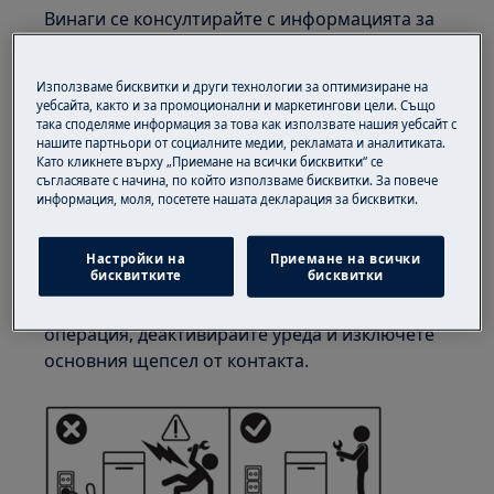
Винаги се консултирайте с информацията за
безопасност в ръководството за употреба на
вашия продукт преди всяка ремонтна или
Използваме бисквитки и други технологии за оптимизиране на
поддръжка дейност.
уебсайта, както и за промоционални и маркетингови цели. Също
https://www.electrolux.com/support/user-manuals/
така споделяме информация за това как използвате нашия уебсайт с
нашите партньори от социалните медии, рекламата и аналитиката.
Като кликнете върху „Приемане на всички бисквитки“ се
съгласявате с начина, по който използваме бисквитки. За повече
информация, моля, посетете нашата декларация за бисквитки.
Настройки на
Приемане на всички
ВНИМАНИЕ!
РИСК ОТ ЕЛЕКТРИЧЕСКИ УДАР
бисквитките
бисквитки
Преди всяка ремонтна или поддръжка
операция, деактивирайте уреда и изключете
основния щепсел от контакта.