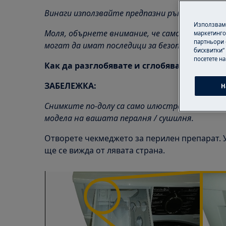
Винаги използвайте предпазни ръкавици и зат
Използваме
Моля, обърнете внимание, че саморемонтът
маркетинго
партньори 
могат да имат последици за безопасността, 
бисквитки“
посетете н
Как да разглобявате и сглобявате чекмед
ЗАБЕЛЕЖКА:
Н
Снимките по-долу са само илюстративни, те 
модела на вашата пералня / сушилня.
Отворете чекмеджето за перилен препарат. У
ще се вижда от лявата страна.