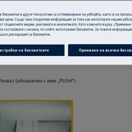
ворени обувки.
 бисквитки и други технологии за оптимизиране на уебсайта, както и за промо
 или непрофесионалният ремонт
ви цели. Също така споделяме информация за това как използвате нашия уебса
от социалните медии, рекламата и аналитиката. Като кликнете върху „Приемане
ако не бъдат направени правилно
 се съгласявате с начина, по който използваме бисквитки. За повече информация
ашата декларация за бисквитки.
жето за перилен препарат
астройки на бисквитките
Приемане на всички бискв
могат да се различават от
ловът (обозначен с име „PUSH“)