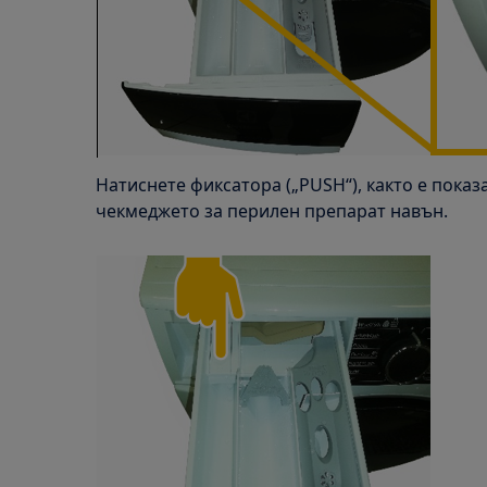
Натиснете фиксатора („PUSH“), както е показ
чекмеджето за перилен препарат навън.