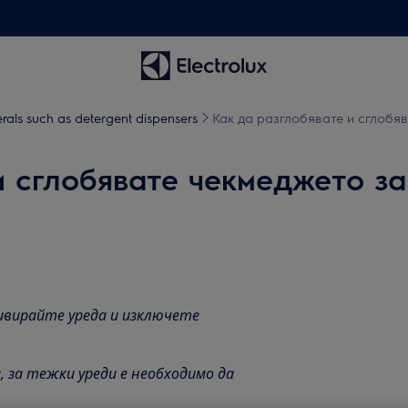
erals such as detergent dispensers
Как да разглобявате и сглобяв
и сглобявате чекмеджето з
ивирайте уреда и изключете
 за тежки уреди е необходимо да