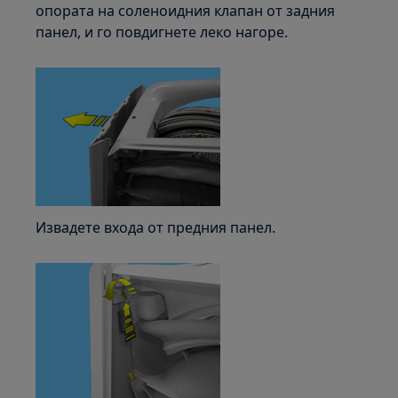
опората на соленоидния клапан от задния
панел, и го повдигнете леко нагоре.
Извадете входа от предния панел.