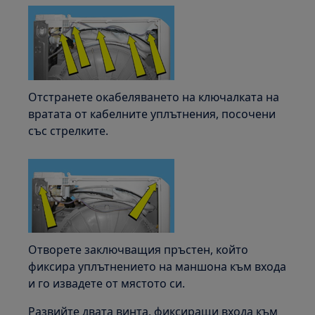
Отстранете окабеляването на ключалката на
вратата от кабелните уплътнения, посочени
със стрелките.
Отворете заключващия пръстен, който
фиксира уплътнението на маншона към входа
и го извадете от мястото си.
Развийте двата винта, фиксиращи входа към