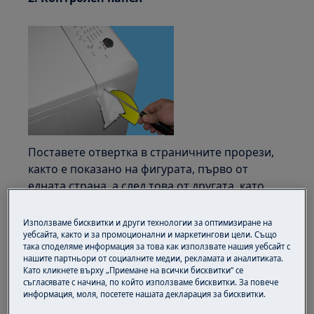
Поставете отвертка в страничните прорези,
както е показано на фигурата, първо от
едната страна, а след това от другата, като
винаги внимавате да поставите защита
между шкафа и отвертката, за да избегнете
Използваме бисквитки и други технологии за оптимизиране на
надраскване на боята.
уебсайта, както и за промоционални и маркетингови цели. Също
така споделяме информация за това как използвате нашия уебсайт с
нашите партньори от социалните медии, рекламата и аналитиката.
Преместете надолу, за да разширите леко
Като кликнете върху „Приемане на всички бисквитки“ се
контролния панел и да откопчаете скобите,
съгласявате с начина, по който използваме бисквитки. За повече
информация, моля, посетете нашата декларация за бисквитки.
които го фиксират на място.