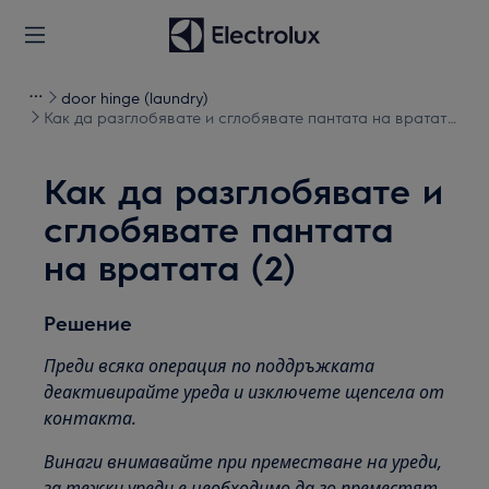
door hinge (laundry)
Как да разглобявате и сглобявате пантата на вратата
(2)
Как да разглобявате и
сглобявате пантата
на вратата (2)
Решение
Преди всяка операция по поддръжката
деактивирайте уреда и изключете щепсела от
контакта.
Винаги внимавайте при преместване на уреди,
за тежки уреди е необходимо да го преместят