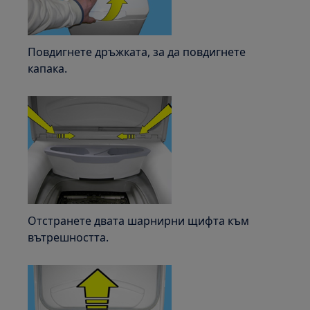
Повдигнете дръжката, за да повдигнете
капака.
Отстранете двата шарнирни щифта към
вътрешността.