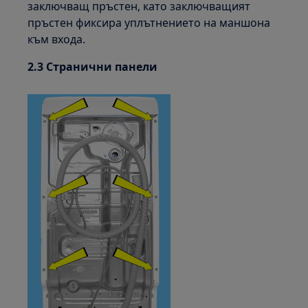
заключващ пръстен, като заключващият
пръстен фиксира уплътнението на маншона
към входа.
2.3 Странични панели