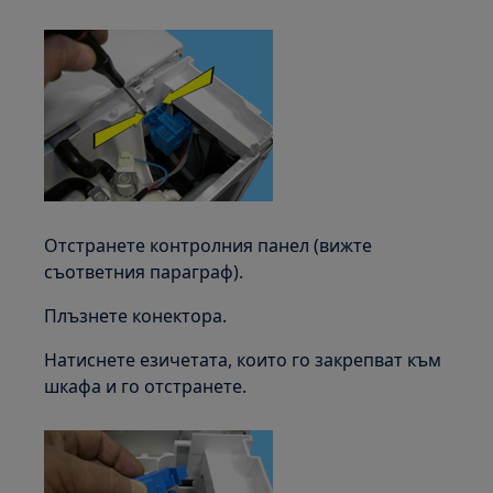
Отстранете контролния панел (вижте
съответния параграф).
Плъзнете конектора.
Натиснете езичетата, които го закрепват към
шкафа и го отстранете.