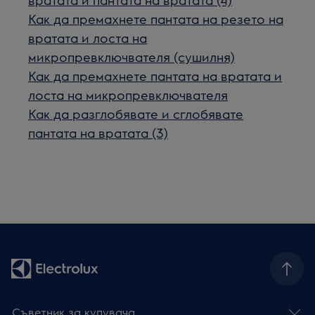
Как да премахнете пантата на резето на
вратата и лоста на
микропревключвателя (сушилня)
Как да премахнете пантата на вратата и
лоста на микропревключвателя
Как да разглобявате и сглобявате
пантата на вратата (3)
Съветник за купувача