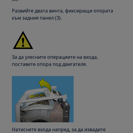
Развийте двата винта, фиксиращи опората
към задния панел (3).
За да улесните операциите на входа,
поставете опора под двигателя.
Натиснете входа напред, за да извадите