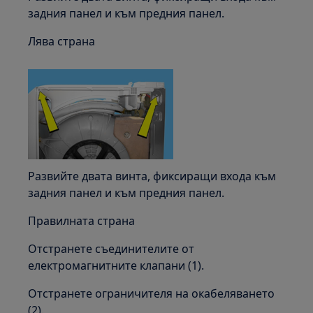
задния панел и към предния панел.
Лява страна
Развийте двата винта, фиксиращи входа към
задния панел и към предния панел.
Правилната страна
Отстранете съединителите от
електромагнитните клапани (1).
Отстранете ограничителя на окабеляването
(2).