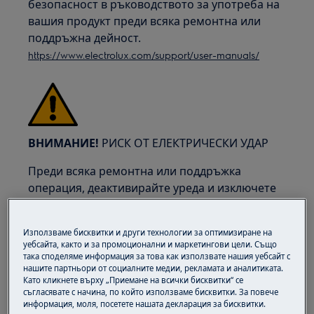
безопасност в ръководството за употреба на
вашия продукт преди всяка ремонтна или
поддръжна дейност.
https://www.electrolux.com/support/user-manuals/
ВНИМАНИЕ!
РИСК ОТ ЕЛЕКТРИЧЕСКИ УДАР
Преди всяка ремонтна или поддръжка
операция, деактивирайте уреда и изключете
основния щепсел от контакта.
Използваме бисквитки и други технологии за оптимизиране на
уебсайта, както и за промоционални и маркетингови цели. Също
така споделяме информация за това как използвате нашия уебсайт с
нашите партньори от социалните медии, рекламата и аналитиката.
Като кликнете върху „Приемане на всички бисквитки“ се
съгласявате с начина, по който използваме бисквитки. За повече
информация, моля, посетете нашата декларация за бисквитки.