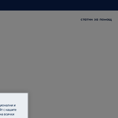
статии за помощ
ционални и
йт с нашите
 на всички