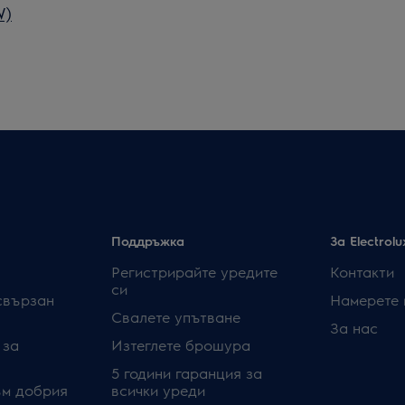
W)
Поддръжка
За Electrolu
Регистрирайте уредите
Контакти
си
свързан
Намерете 
Свалете упътване
За нас
 за
Изтеглете брошура
5 години гаранция за
ъм добрия
всички уреди