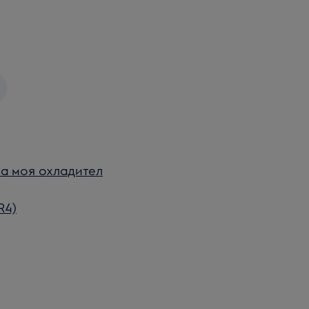
на моя охладител
R4)