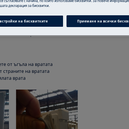
 се съгласявате с начина, по който използваме бисквитки. За повече информация
ашата декларация за бисквитки.
 ремонт или непрофесионалният
тта, ако не се извърши правилно
астройки на бисквитките
Приемане на всички бискв
АЛИРАНЕ МОЖЕ ДА ГЕНЕРИРА
ИЛНАТА ФУНКЦИОНАЛНОСТ НА
те от ъгъла на вратата
 страните на вратата
ялата врата