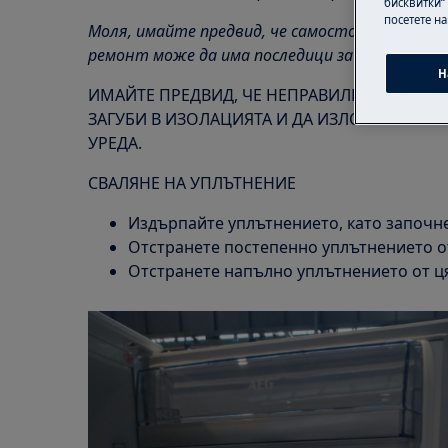
бисквитки“
посетете н
Моля, имайте предвид, че самостоятелният
ремонт може да има последици за безопаснос
Н
ИМАЙТЕ ПРЕДВИД, ЧЕ НЕПРАВИЛНАТА ИНСТ
ЗАГУБИ В ИЗОЛАЦИЯТА И ДА ИЗЛОЖИ ПРАВ
УРЕДА.
СВАЛЯНЕ НА УПЛЪТНЕНИЕ
Издърпайте уплътнението, като започне
Отстранете постепенно уплътнението от
Отстранете напълно уплътнението от ц