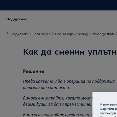
Поддръжка
Подкрепа
EcoDesign
EcoDesign-Cooling
door gaskets
Как да сменим уплътн
Решение
Преди каквато и да е операция по поддръжка,
щепсела от контакта.
Винаги внимавайте, когато местите уреди, з
двама души, за да ги преместите.
Използваме
маркетинго
партньори 
Винаги използвайте предпазни ръкавици и зат