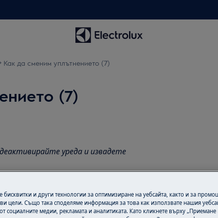
Как да сменим уплътнението (7)
ението (7)
 деактивирайте уреда и извадете
а тежки уреди са необходими
 бисквитки и други технологии за оптимизиране на уебсайта, както и за промо
ви цели. Също така споделяме информация за това как използвате нашия уебса
от социалните медии, рекламата и аналитиката. Като кликнете върху „Приемане
ворени обувки.