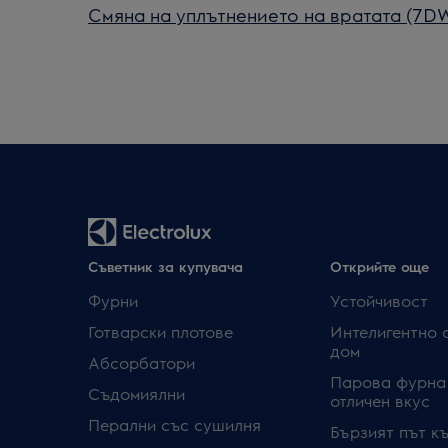
Смяна на уплътнението на вратата (7D
Съветник за купувача
Открийте още
Фурни
Устойчивост
Готварски плотове
Интелигентно 
дом
Абсорбатори
Парова фурна
Съдомиялни
отличен вкус
Перални със сушилня
Бързият път к