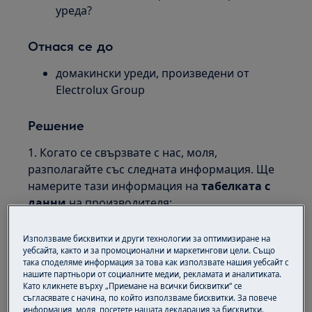
уреда?
Отнася се до
домакински уреди, произведени от
Electrolux Group
Решение
1. Когато се свързвате с нас, моля,
разполагайте със следната информация. Ще
намерите тази информация на
табелката с
данни
на производителя:
Табела с данни с номера на модела, номера
Използваме бисквитки и други технологии за оптимизиране на
на продукта (PNC), ELC и серийния номер:
уебсайта, както и за промоционални и маркетингови цели. Също
така споделяме информация за това как използвате нашия уебсайт с
нашите партньори от социалните медии, рекламата и аналитиката.
Като кликнете върху „Приемане на всички бисквитки“ се
съгласявате с начина, по който използваме бисквитки. За повече
информация, моля, посетете нашата декларация за бисквитки.