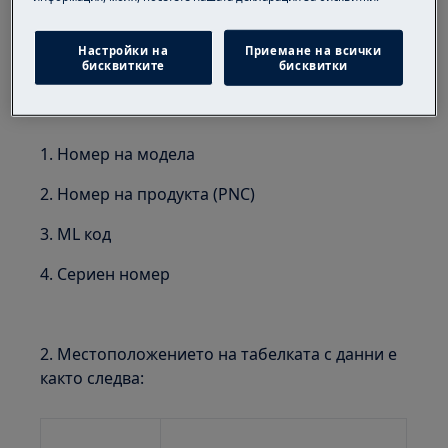
Настройки на
Приемане на всички
бисквитките
бисквитки
1. Номер на модела
2. Номер на продукта (PNC)
3. ML код
4. Сериен номер
2. Местоположението на табелката с данни е
както следва: