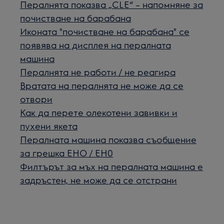
Пералнята показва „CLE“ – напомняне за
почистване на барабана
Иконата "почистване на барабана" се
появява на дисплея на пералната
машина
Пералнята не работи / не реагира
Вратата на пералнята не може да се
отвори
Как да перетe олекотени завивки и
пухени якета
Пералната машина показва съобщение
за грешка EHO / EH0
Филтърът за мъх на пералната машина е
задръстен, не може да се отстрани