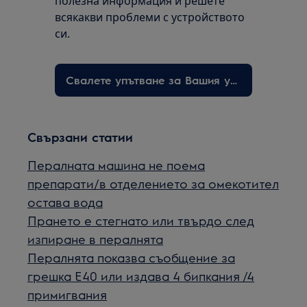
полезна информация и решете
всякакви проблеми с устройството
си.
Свалете упътване за Вашия уред
Свързани статии
Пералната машина не поема
препарати/в отделението за омекотител
остава вода
Прането е стегнато или твърдо след
изпиране в пералнята
Пералнята показва съобщение за
грешка Е40 или издава 4 бипкания /4
примигвания