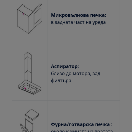
Микровълнова печка:
в задната част на уреда
Аспиратор:
близо до мотора, зад
филтъра
Фурна/готварска печка
:
около кухината на вратата