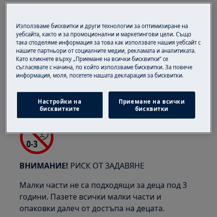
ВНИМАНИЕ!
ОПАСНОСТ ОТ ПРИЩИПВАНЕ
Използваме бисквитки и други технологии за оптимизиране на
уебсайта, както и за промоционални и маркетингови цели. Също
така споделяме информация за това как използвате нашия уебсайт с
нашите партньори от социалните медии, рекламата и аналитиката.
Като кликнете върху „Приемане на всички бисквитки“ се
съгласявате с начина, по който използваме бисквитки. За повече
Носете предпазни ръкавици, ако извършвате
информация, моля, посетете нашата декларация за бисквитки.
поддръжка или ремонтни работи, свързани с
колани.
Настройки на
Приемане на всички
бисквитките
бисквитки
ВНИМАНИЕ!
РИСК ОТ ЗАДАВЯНЕ
Малки части не са подходящи за деца под 3
години. Пазете всички малки части и
опаковки далеч от достъпа на децата.