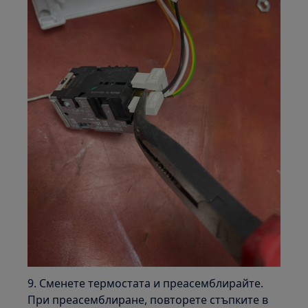
9. Сменете термостата и преасемблирайте.
При преасемблиране, повторете стъпките в