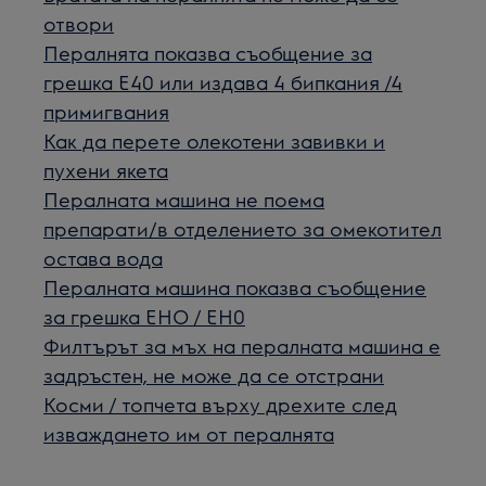
отвори
Пералнята показва съобщение за
грешка Е40 или издава 4 бипкания /4
примигвания
Как да перетe олекотени завивки и
пухени якета
Пералната машина не поема
препарати/в отделението за омекотител
остава вода
Пералната машина показва съобщение
за грешка EHO / EH0
Филтърът за мъх на пералната машина е
задръстен, не може да се отстрани
Косми / топчета върху дрехите след
изваждането им от пералнята