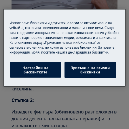
Почиствайте редовно вашата пералня в 3
Използваме бисквитки и други технологии за оптимизиране на
лесни стъпки и я предпазете от неприятни
уебсайта, както и за промоционални и маркетингови цели. Също
миризми, замърсявания и осигурете дълъг
така споделяме информация за това как използвате нашия уебсайт с
живот на уреда.
нашите партньори от социалните медии, рекламата и аналитиката.
Като кликнете върху „Приемане на всички бисквитки“ се
съгласявате с начина, по който използваме бисквитки. За повече
Стъпка 1:
информация, моля, посетете нашата декларация за бисквитки.
Внимателно почистете гуменото уплътнение
на вашата пералня от косми, късове тъкани и
Настройки на
Приемане на всички
бисквитките
бисквитки
други замърсявания. Подходящи са и меки
почистващи препарати, оцет или лимонена
киселина.
Стъпка 2:
Извадете филтъра (обикновено разположен в
долния десен ъгъл на вашата пералня) и го
изплакнете с чиста вода