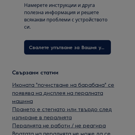
Намерете инструкции и друга
полезна информация и решете
всякакви проблеми с устройството
си.
Свалете упътване за Вашия уред
Свързани статии
Иконата "почистване на барабана" се
появява на дисплея на пералната
машина
Прането е стегнато или твърдо след
изпиране в пералнята
Пералнята не работи / не реагира
Вратата на пералнята не може да се