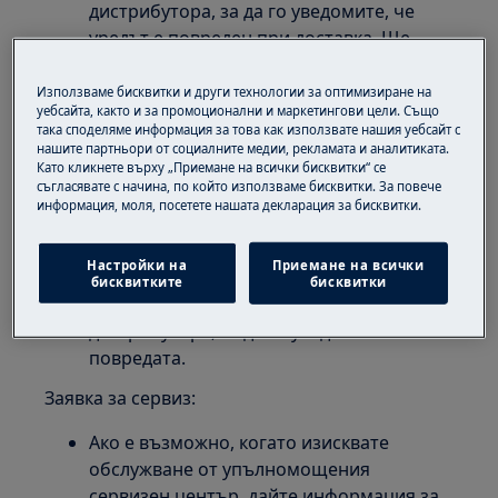
дистрибутора, за да го уведомите, че
уредът е повреден при доставка. Ще
намерите телефонния номер на
дистрибутора на фактурата или на
Използваме бисквитки и други технологии за оптимизиране на
уебсайта, както и за промоционални и маркетингови цели. Също
документа за доставка.
така споделяме информация за това как използвате нашия уебсайт с
нашите партньори от социалните медии, рекламата и аналитиката.
Не се опитвайте да свържете или
Като кликнете върху „Приемане на всички бисквитки“ се
използвате уреда
.
съгласявате с начина, по който използваме бисквитки. За повече
информация, моля, посетете нашата декларация за бисквитки.
Откриване на повреда след монтаж/
използвате уреда за първи път:
Настройки на
Приемане на всички
бисквитките
бисквитки
И в този случай трябва да се свържете с
дистрибутора, за да го уведомите за
повредата.
Заявка за сервиз:
Ако е възможно, когато изисквате
обслужване от упълномощения
сервизен център, дайте информация за