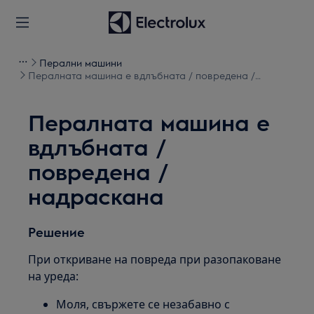
Перални машини
Пералната машина е вдлъбната / повредена /
надраскана
Пералната машина е
вдлъбната /
повредена /
надраскана
Решение
При откриване на повреда при разопаковане
на уреда:
Моля, свържете се незабавно с