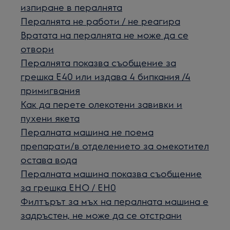
изпиране в пералнята
Пералнята не работи / не реагира
Вратата на пералнята не може да се
отвори
Пералнята показва съобщение за
грешка Е40 или издава 4 бипкания /4
примигвания
Как да перетe олекотени завивки и
пухени якета
Пералната машина не поема
препарати/в отделението за омекотител
остава вода
Пералната машина показва съобщение
за грешка EHO / EH0
Филтърът за мъх на пералната машина е
задръстен, не може да се отстрани