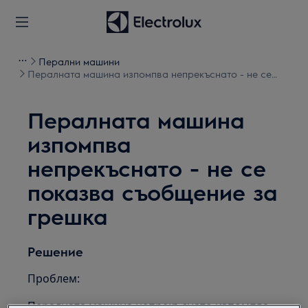
Перални машини
Пералната машина изпомпва непрекъснато - не се
показва съобщение за грешка
Пералната машина
изпомпва
непрекъснато - не се
показва съобщение за
грешка
Решение
Проблем:
Пералната машина непрекъснато изпомпва -