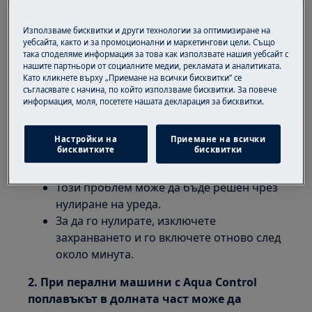
не се показва съобщение за грешка
Използваме бисквитки и други технологии за оптимизиране на
Отнася се за:
уебсайта, както и за промоционални и маркетингови цели. Също
така споделяме информация за това как използвате нашия уебсайт с
нашите партньори от социалните медии, рекламата и аналитиката.
Перална машина
Като кликнете върху „Приемане на всички бисквитки“ се
съгласявате с начина, по който използваме бисквитки. За повече
Разрешение:
информация, моля, посетете нашата декларация за бисквитки.
1.
Когато използвате новоинсталирана
Настройки на
Приемане на всички
перална машина за първи път, тя може да
бисквитките
бисквитки
започне да изпомпва вода непрекъснато.
Този проблем може да бъде решен чрез
нулиране на уреда.
За да го нулирате, изключете
захранването и го включете отново след
около минута.
2. При перални машини с Aqua Control
поплавъкът в долната част може да