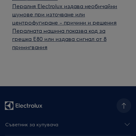
Пералня Electrolux издава необичайни
шумове при източване или
центрофугиране – причини и решения
Пералната машина показва код за
грешка Е80 или издава сигнал от 8
примигвания
Съветник за купувача