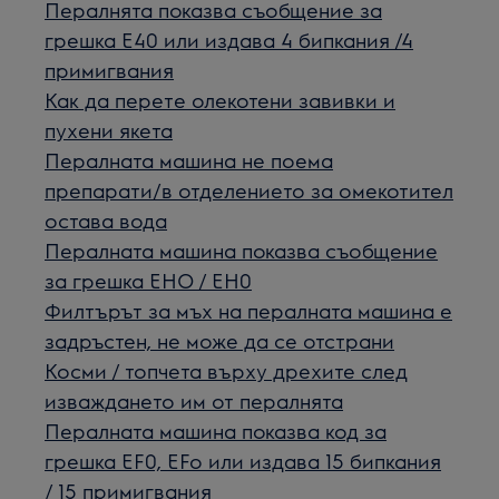
Пералнята показва съобщение за
грешка Е40 или издава 4 бипкания /4
примигвания
Как да перетe олекотени завивки и
пухени якета
Пералната машина не поема
препарати/в отделението за омекотител
остава вода
Пералната машина показва съобщение
за грешка EHO / EH0
Филтърът за мъх на пералната машина е
задръстен, не може да се отстрани
Косми / топчета върху дрехите след
изваждането им от пералнята
Пералната машина показва код за
грешка EF0, EFo или издава 15 бипкания
/ 15 примигвания