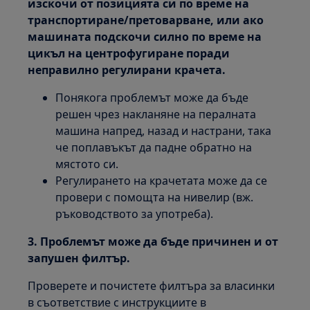
изскочи от позицията си по време на
транспортиране/претоварване, или ако
машината подскочи силно по време на
цикъл на центрофугиране поради
неправилно регулирани крачета.
Понякога проблемът може да бъде
решен чрез накланяне на пералната
машина напред, назад и настрани, така
че поплавъкът да падне обратно на
мястото си.
Регулирането на крачетата може да се
провери с помощта на нивелир (вж.
ръководството за употреба).
3. Проблемът може да бъде причинен и от
запушен филтър.
Проверете и почистете филтъра за власинки
в съответствие с инструкциите в