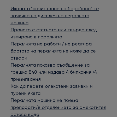
Иконата "почистване на барабана" се
появява на дисплея на пералната
машина
Прането е стегнато или твърдо след
изпиране в пералнята
Пералнята не работи / не реагира
Вратата на пералнята не може да се
отвори
Пералнята показва съобщение за
грешка Е40 или издава 4 бипкания /4
примигвания
Как да перетe олекотени завивки и
пухени якета
Пералната машина не поема
препарати/в отделението за омекотител
остава вода