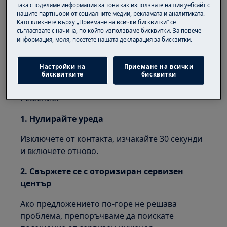
показва проблеми в конфигурацията /
така споделяме информация за това как използвате нашия уебсайт с
нашите партньори от социалните медии, рекламата и аналитиката.
комуникацията в електронните части.
Като кликнете върху „Приемане на всички бисквитки“ се
съгласявате с начина, по който използваме бисквитки. За повече
Приложимо към:
информация, моля, посетете нашата декларация за бисквитки.
Пералня с предно зареждане (вградена и
самостоятелна)
Настройки на
Приемане на всички
бисквитките
бисквитки
Перална машина с горно зареждане
Решение:
1. Нулирайте уреда
Изключете от контакта, изчакайте 30 секунди
и включете отново.
2. Свържете се с оторизиран сервизен
център
Ако предложението по-горе не решава
проблема, препоръчваме да поискате