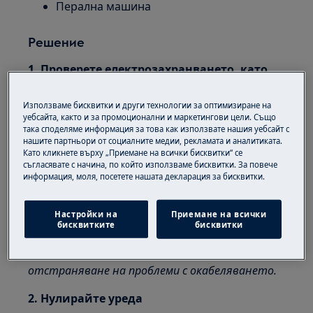
Перална машина
Решение
1. Проверете електрозахранването, като
включите различен уред в същия контакт
и вижте дали той ще работи
Използваме бисквитки и други технологии за оптимизиране на
уебсайта, както и за промоционални и маркетингови цели. Също
Ако и другият уред не работи, най-вероятно
така споделяме информация за това как използвате нашия уебсайт с
нашите партньори от социалните медии, рекламата и аналитиката.
има проблем с окабеляването.
Като кликнете върху „Приемане на всички бисквитки“ се
съгласявате с начина, по който използваме бисквитки. За повече
Внимание: Никога не използвайте удължител
информация, моля, посетете нашата декларация за бисквитки.
за свързване на уреди. Това може да предизвика
късо съединение или опасност от пожар.
Настройки на
Приемане на всички
бисквитките
бисквитки
Важно: Свържете се с местен електротехник
за съвет и насоки по отношение на
отстраняване на проблеми с окабеляването.
2. Нулирайте уреда