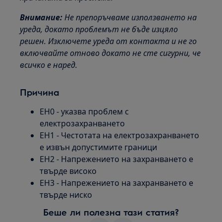
Внимание:
Не препоръчваме използването на
уреда, докато проблемът не бъде изцяло
решен. Изключете уреда от контакта и не го
включвайте отново докато не сте сигурни, че
всичко е наред.
Причина
EH0 - указва проблем с
електрозахранването
EH1 - Честотата на електрозахранването
е извън допустимите граници
EH2 - Напрежението на захранването е
твърде високо
EH3 - Напрежението на захранването е
твърде ниско
Беше ли полезна тази статия?