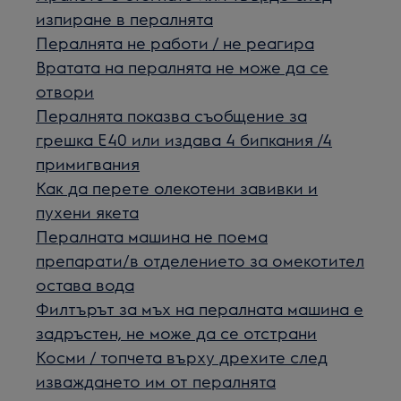
изпиране в пералнята
Пералнята не работи / не реагира
Вратата на пералнята не може да се
отвори
Пералнята показва съобщение за
грешка Е40 или издава 4 бипкания /4
примигвания
Как да перетe олекотени завивки и
пухени якета
Пералната машина не поема
препарати/в отделението за омекотител
остава вода
Филтърът за мъх на пералната машина е
задръстен, не може да се отстрани
Косми / топчета върху дрехите след
изваждането им от пералнята