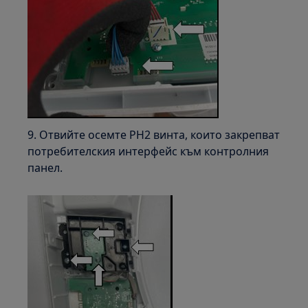
9. Отвийте осемте PH2 винта, които закрепват
потребителския интерфейс към контролния
панел.