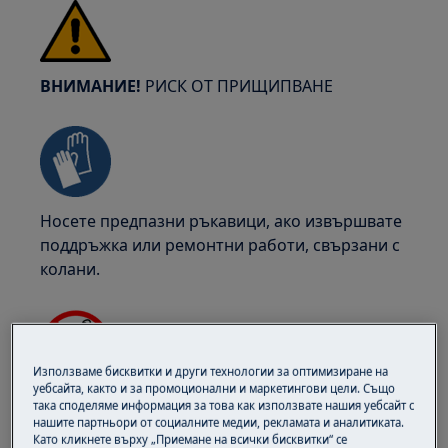
ВНИМАНИЕ!
РИСК ОТ ПРИЩИПВАНЕ
Носете предпазни ръкавици, ако извършвате
поддръжка или ремонтни работи, свързани с
колани.
Използваме бисквитки и други технологии за оптимизиране на
уебсайта, както и за промоционални и маркетингови цели. Също
ВНИМАНИЕ!
РИСК ОТ ЗАДАВЯНЕ
така споделяме информация за това как използвате нашия уебсайт с
нашите партньори от социалните медии, рекламата и аналитиката.
Като кликнете върху „Приемане на всички бисквитки“ се
Малки части не са подходящи за деца под 3