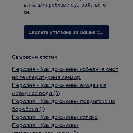
всякакви проблеми с устройството
си.
Свалете упътване за Вашия уред
Свързани статии
Пералня - Как да сменим кабелния сноп
на температурния сензор
Пералня - Как да сменим входящия
маркуч за вода (4)
Пералня - Как да сменим повдигача на
барабана (1)
Пералня - Как да сменим капака
Пералня - Как да сменим
уплътнителното халко (3)