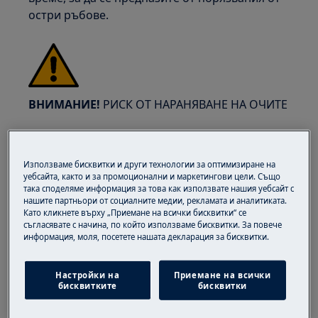
остри ръбове.
ВНИМАНИЕ!
РИСК ОТ НАРАНЯВАНЕ НА ОЧИТЕ
Използваме бисквитки и други технологии за оптимизиране на
уебсайта, както и за промоционални и маркетингови цели. Също
така споделяме информация за това как използвате нашия уебсайт с
Носете предпазни очила, ако извършвате
нашите партньори от социалните медии, рекламата и аналитиката.
Като кликнете върху „Приемане на всички бисквитки“ се
поддръжка или ремонтни работи, свързани с
съгласявате с начина, по който използваме бисквитки. За повече
пружини.
информация, моля, посетете нашата декларация за бисквитки.
Настройки на
Приемане на всички
бисквитките
бисквитки