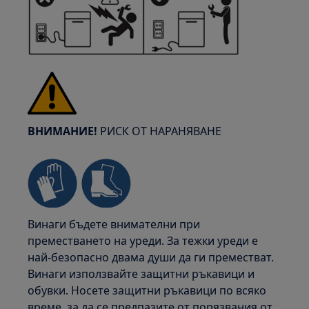
ВНИМАНИЕ!
РИСК ОТ НАРАНЯВАНЕ
Винаги бъдете внимателни при
преместването на уреди. За тежки уреди е
най-безопасно двама души да ги преместват.
Винаги използвайте защитни ръкавици и
обувки. Носете защитни ръкавици по всяко
време, за да се предпазите от порязвания от