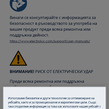
Винаги се консултирайте с информацията за
безопасност в ръководството за употреба на
вашия продукт преди всяка ремонтна или
поддръжна дейност.
https://www.electrolux.com/support/user-manuals/
ВНИМАНИЕ!
РИСК ОТ ЕЛЕКТРИЧЕСКИ УДАР
Преди всяка ремонтна или поддръжна
дейност, деактивирайте уреда и изключете
основния щепсел от контакта.
Използваме бисквитки и други технологии за оптимизиране на
уебсайта, както и за промоционални и маркетингови цели. Също
така споделяме информация за това как използвате нашия уебсайт с