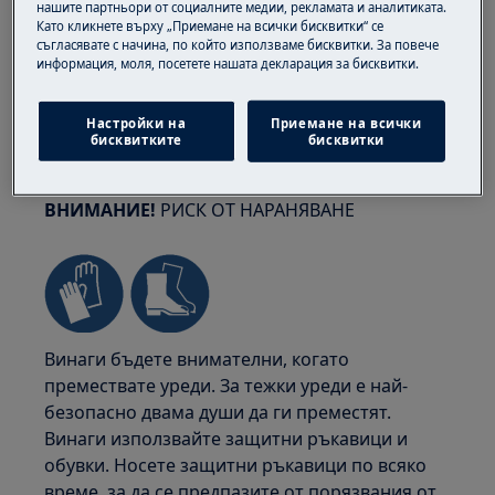
нашите партньори от социалните медии, рекламата и аналитиката.
Като кликнете върху „Приемане на всички бисквитки“ се
съгласявате с начина, по който използваме бисквитки. За повече
информация, моля, посетете нашата декларация за бисквитки.
Настройки на
Приемане на всички
бисквитките
бисквитки
ВНИМАНИЕ!
РИСК ОТ НАРАНЯВАНЕ
Винаги бъдете внимателни, когато
премествате уреди. За тежки уреди е най-
безопасно двама души да ги преместят.
Винаги използвайте защитни ръкавици и
обувки. Носете защитни ръкавици по всяко
време, за да се предпазите от порязвания от