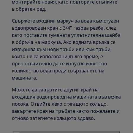
монтирайте новия, като повторите стъпките
в обратен ред.
Свържете входния маркуч за вода към студен
водопроводен кран с 3/4" газова резба, след
като поставите гумената уплътнителна шайба
в обръча на маркуча. Ако водната връзка се
извършва към нови тръби или към тръби,
които не са използвани дълго време, е
препоръчително да се изпусне известно
количество вода преди свързването на
машината.
Можете да завъртите другия край на
входящия водопровод на машината във всяка
посока. Отвийте леко стягащото кольцо,
завъртете края на тръбата както пожелаете и
отново затегнете кольцото здраво.