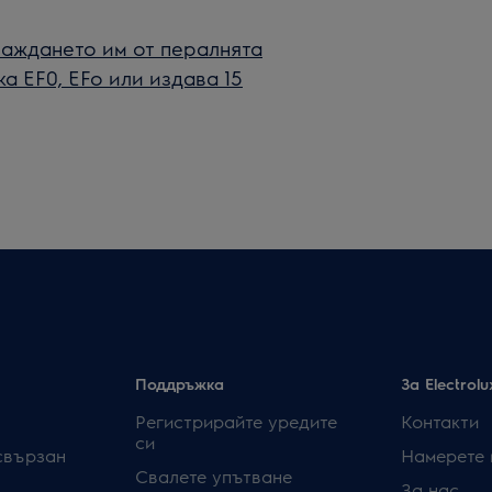
важдането им от пералнята
а EF0, EFo или издава 15
Поддръжка
За Electrolu
Регистрирайте уредите
Контакти
си
свързан
Намерете 
Свалете упътване
За нас