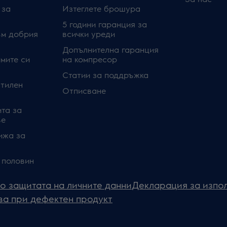
 за
Изтеглете брошура
5 години гаранция за
ъм добрия
всички уреди
Допълнителна гаранция
мите си
на компресор
Статии за поддръжка
стилен
Отписване
та за
ве
ижа за
 половин
о защитата на личните данни
Декларация за изпол
ва при дефектен продукт