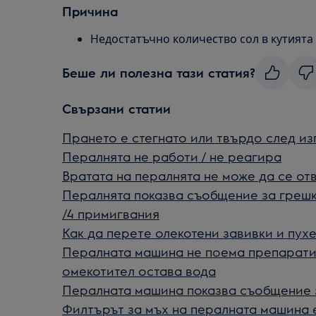
Причина
Недостатъчно количество сол в кутията 
Беше ли полезна тази статия?
Свързани статии
Прането е стегнато или твърдо след из
Пералнята не работи / не реагира
Вратата на пералнята не може да се от
Пералнята показва съобщение за грешк
/4 примигвания
Как да перетe олекотени завивки и пухе
Пералната машина не поема препарати
омекотител остава вода
Пералната машина показва съобщение 
Филтърът за мъх на пералната машина е