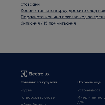
отстрани
Косми / топчета върху дрехите след из
Пералната машина показва код за грешк
бипкания / 15 примигвания
Съветник за купувача
Открийте още
Фурни
Устойчивост
Готварски плотове
Интелигентно 
дом
Абсорбатори