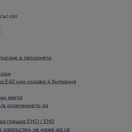
със сол
пиране в пералнята
вори
а Е40 или издава 4 бипкания
ни якета
/в отделението за
за грешка EHO / EH0
 задръстен, не може да се