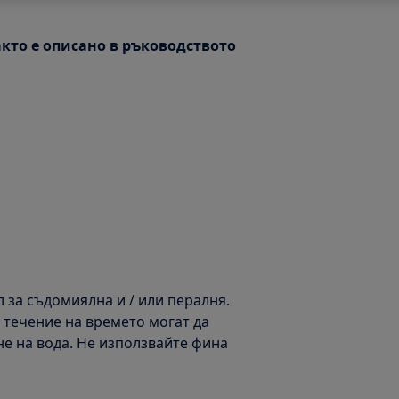
акто е описано в ръководството
 за съдомиялна и / или пералня.
с течение на времето могат да
е на вода. Не използвайте фина