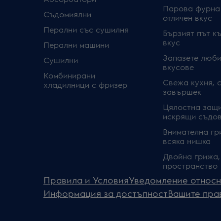
Парова фурна
Съдомиялни
отличен вкус
Перални със сушилня
Бързият път к
вкус
Перални машини
Запазете люби
Сушилни
вкусове
Комбинирани
Свежа кухня, 
хладилници с фризер
завършек
Цялостна защи
искрящи съдо
Внимателна гр
всяка нишка
Двойна грижа,
пространство
Правила и Условия
Уведомление относн
Информация за достъпност
Вашите пра