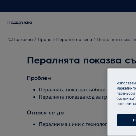
Поддръжка
Подкрепа
Пране
Перални машини
Пералнята показва
Пералнята показва съ
Проблем
Използваме
маркетинго
Пералнята показва съобщение: Допълн
партньори 
Пералнята показва код за грешка EF8
бисквитки“
посетете н
Отнася се до
Н
Перални машини с технология Softwate