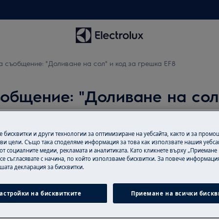
 съобщение: "Доливане на сол" и код за грешка EF8
общение: "Доливане на сол"
 бисквитки и други технологии за оптимизиране на уебсайта, както и за промо
ви цели. Също така споделяме информация за това как използвате нашия уебса
ете сол
от социалните медии, рекламата и аналитиката. Като кликнете върху „Приемане
 се съгласявате с начина, по който използваме бисквитки. За повече информация
ашата декларация за бисквитки.
астройки на бисквитките
Приемане на всички бискв
r