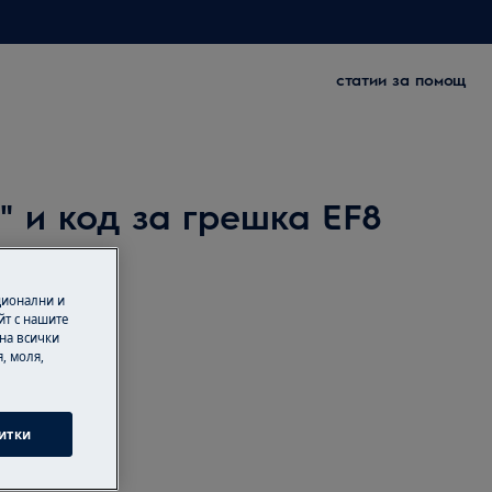
статии за помощ
 и код за грешка EF8
ционални и
йт с нашите
 на всички
, моля,
итки