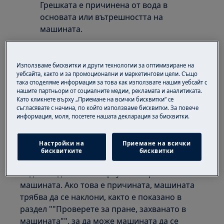
Грешката е причинена от вода в
основата или вътрешността на
машината.
Приложимо към:
Използваме бисквитки и други технологии за оптимизиране на
Пералня с предно натоварване
уебсайта, както и за промоционални и маркетингови цели. Също
(интегрирана и самостоятелна)
така споделяме информация за това как използвате нашия уебсайт с
нашите партньори от социалните медии, рекламата и аналитиката.
Решение:
Като кликнете върху „Приемане на всички бисквитки“ се
съгласявате с начина, по който използваме бисквитки. За повече
1. Проверете водоснабдителния маркуч
информация, моля, посетете нашата декларация за бисквитки.
Всеки теч в маркуча може да доведе до това
Настройки на
Приемане на всички
водата да изтече навън в машината до задния
бисквитките
бисквитки
панел, затова проверете свързването на
водоснабдителния маркуч към кранчето и
машината. Ако това е причината, машината
трябва да се наклони, както е показано в
раздел ""Проверете за пране, захванато в
машината"", за да може машината да се