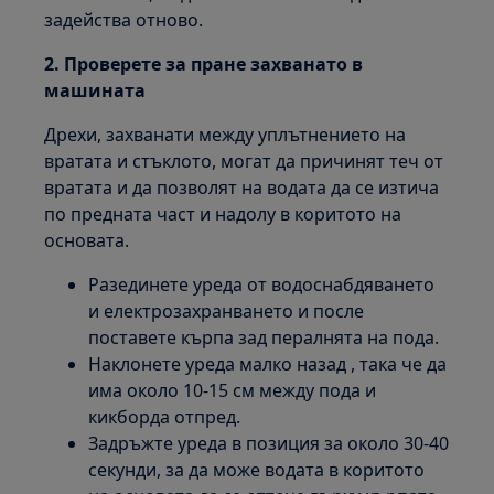
задейства отново.
2. Проверете за пране захванато в
машината
Дрехи, захванати между уплътнението на
вратата и стъклото, могат да причинят теч от
вратата и да позволят на водата да се изтича
по предната част и надолу в коритото на
основата.
Разединете уреда от водоснабдяването
и електрозахранването и после
поставете кърпа зад пералнята на пода.
Наклонете уреда малко назад , така че да
има около 10-15 см между пода и
кикборда отпред.
Задръжте уреда в позиция за около 30-40
секунди, за да може водата в коритото