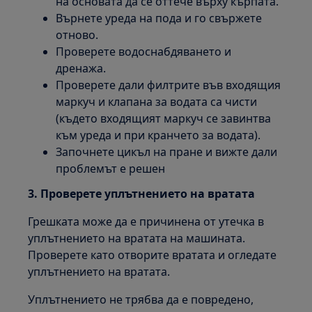
на основата да се оттече върху кърпата.
Върнете уреда на пода и го свържете
отново.
Проверете водоснабдяването и
дренажа.
Проверете дали филтрите във входящия
маркуч и клапана за водата са чисти
(където входящият маркуч се завинтва
към уреда и при кранчето за водата).
Започнете цикъл на пране и вижте дали
проблемът е решен
3. Проверете уплътнението на вратата
Грешката може да е причинена от утечка в
уплътнението на вратата на машината.
Проверете като отворите вратата и огледате
уплътнението на вратата.
Уплътнението не трябва да е повредено,