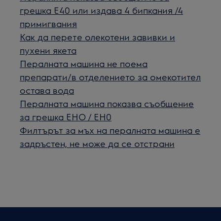
грешка Е40 или издава 4 бипкания /4
примигвания
Как да перетe олекотени завивки и
пухени якета
Пералната машина не поема
препарати/в отделението за омекотител
остава вода
Пералната машина показва съобщение
за грешка EHO / EH0
Филтърът за мъх на пералната машина е
задръстен, не може да се отстрани