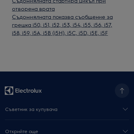
Съдомиялната стартира цикъл при
отворена врата
Съдомиялната показва съобщение за
грешка i50, i51, i52, i53, i54, i55, i56, i57,
i58, i59, i5A, i5B (i5H), i5C, i5D, i5E, i5F
Съветник за купувача
Открийте още