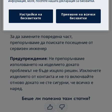
информация, моля, посетете нашата декларация за бисквитки.
Решение:
Настройки на
Приемане на всички
1. Свържете се с оторизиран сервизен
бисквитките
бисквитки
център
За да замените повредена част,
препоръчваме да поискате посещение от
сервизен инженер
Предупреждение:
Не препоръчваме
използването на изделието докато
проблемът не бъде изцяло решен. Изключете
изделието от контакта и не го включвайте
отново докато не сте сигурни, че всичко е
наред.
Беше ли полезна тази статия?