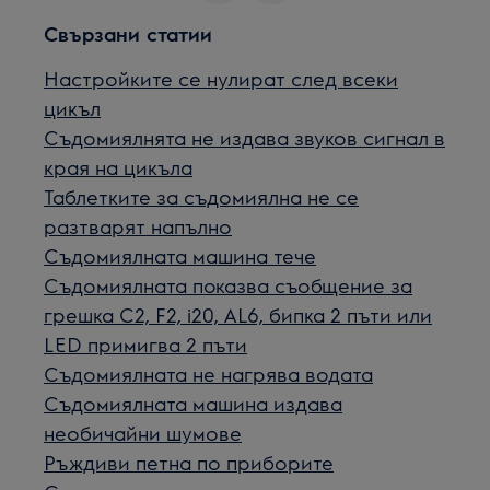
Свързани статии
Настройките се нулират след всеки
цикъл
Съдомиялнята не издава звуков сигнал в
края на цикъла
Таблетките за съдомиялна не се
разтварят напълно
Съдомиялната машина тече
Съдомиялнaта показва съобщение за
грешка C2, F2, i20, AL6, бипка 2 пъти или
LED примигва 2 пъти
Съдомиялната не нагрява водата
Съдомиялната машина издава
необичайни шумове
Ръждиви петна по приборите