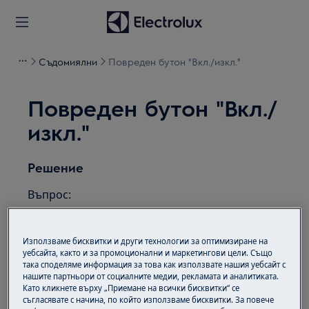
Съдомиялни
Повреден бутон "Вкл./изкл."
Повреден бутон "Вкл./
изкл."
Решение
Въпрос:
Бутонът на съдомиялната Вкл./Изкл.
(On/Off) е повреден
Използваме бисквитки и други технологии за оптимизиране на
уебсайта, както и за промоционални и маркетингови цели. Също
Приложимо към:
така споделяме информация за това как използвате нашия уебсайт с
нашите партньори от социалните медии, рекламата и аналитиката.
Като кликнете върху „Приемане на всички бисквитки“ се
Интегрирана съдомиялна
съгласявате с начина, по който използваме бисквитки. За повече
самостоятелна съдомиялна машина