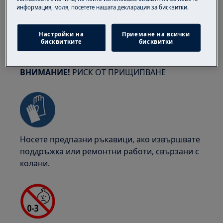
информация, моля, посетете нашата декларация за бисквитки.
пружини.
Настройки на
Приемане на всички
бисквитките
бисквитки
ВНИМАНИЕ!
РИСК ОТ ПРИЩИПВАНЕ
Носете предпазни ръкавици, ако извършвате
поддръжка или ремонтни работи, свързани с
колани.