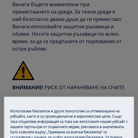
Винаги бъдете внимателни при
преместването на уреди. За тежки уреди е
най-безопасно двама души да ги преместват.
Винаги използвайте защитни ръкавици и
обувки. Носете защитни ръкавици по всяко
време, за да се предпазите от порязвания от
остри ръбове.
ВНИМАНИЕ!
РИСК ОТ НАРАНЯВАНЕ НА ОЧИТЕ
Използваме бисквитки и други технологии за оптимизиране на
уебсайта, както и за промоционални и маркетингови цели. Също
така споделяме информация за това как използвате нашия уебсайт с
нашите партньори от социалните медии, рекламата и аналитиката.
Носете предпазни очила, ако извършвате
Като кликнете върху „Приемане на всички бисквитки“ се
поддръжка или ремонтни работи, свързани с
съгласявате с начина, по който използваме бисквитки. За повече