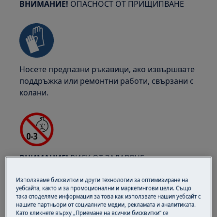
ВНИМАНИЕ!
ОПАСНОСТ ОТ ПРИЩИПВАНЕ
Носете предпазни ръкавици, ако извършвате
поддръжка или ремонтни работи, свързани с
колани.
ВНИМАНИЕ!
РИСК ОТ ЗАДАВЯНЕ
Малки части, не подходящи за деца под 3
Използваме бисквитки и други технологии за оптимизиране на
години. Пазете всички малки части и
уебсайта, както и за промоционални и маркетингови цели. Също
така споделяме информация за това как използвате нашия уебсайт с
опаковки далеч от достъпа на деца.
нашите партньори от социалните медии, рекламата и аналитиката.
Като кликнете върху „Приемане на всички бисквитки“ се