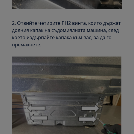
2. Отвийте четирите PH2 винта, които държат
долния капак на съдомиялната машина, след
което издърпайте капака към вас, за да го
премахнете.