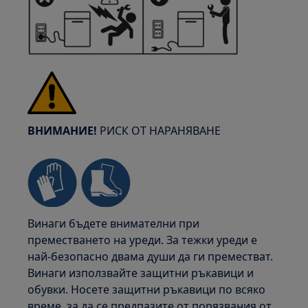
ВНИМАНИЕ!
РИСК ОТ НАРАНЯВАНЕ
Винаги бъдете внимателни при
преместването на уреди. За тежки уреди е
най-безопасно двама души да ги преместват.
Винаги използвайте защитни ръкавици и
обувки. Носете защитни ръкавици по всяко
време, за да се предпазите от порязвания от