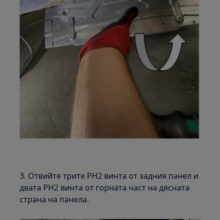
3. Отвийте трите PH2 винта от задния панел и
двата PH2 винта от горната част на дясната
страна на панела.