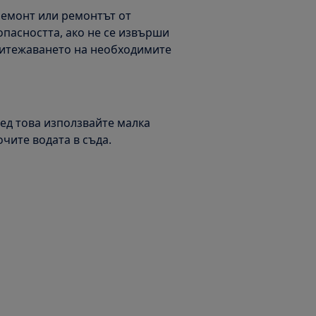
ремонт или ремонтът от
пасността, ако не се извърши
ритежаването на необходимите
лед това използвайте малка
очите водата в съда.