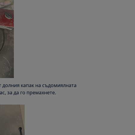
т долния капак на съдомиялната
с, за да го премахнете.