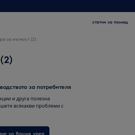
статии за помощ
ра за мътност (2)
(2)
водството за потребителя
кции и друга полезна
шете всякакви проблеми с
ане за Вашия уред