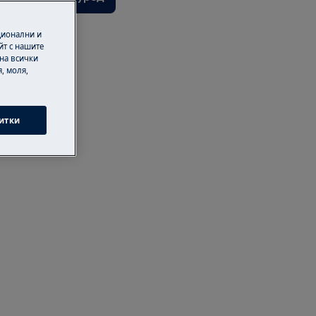
ционални и
йт с нашите
 на всички
, моля,
итки