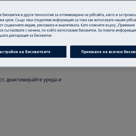
безопасност в ръководството за
 бисквитки и други технологии за оптимизиране на уебсайта, както и за промо
ви цели. Също така споделяме информация за това как използвате нашия уебса
онтна или поддръжна дейност.
от социалните медии, рекламата и аналитиката. Като кликнете върху „Приемане
 се съгласявате с начина, по който използваме бисквитки. За повече информация
ашата декларация за бисквитки.
астройки на бисквитките
Приемане на всички бискв
т, деактивирайте уреда и