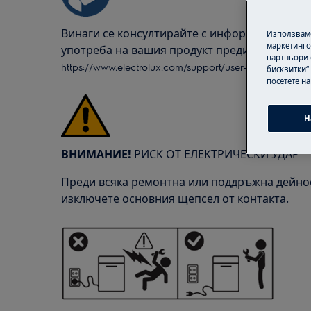
Винаги се консултирайте с информацията за 
Използваме
маркетинго
употреба на вашия продукт преди всяка рем
партньори 
https://www.electrolux.com/support/user-manuals/
бисквитки“
посетете н
Н
ВНИМАНИЕ!
РИСК ОТ ЕЛЕКТРИЧЕСКИ УДАР
Преди всяка ремонтна или поддръжна дейнос
изключете основния щепсел от контакта.