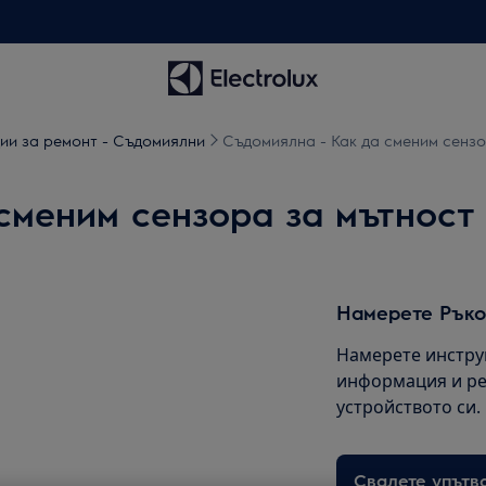
ии за ремонт - Съдомиялни
Съдомиялна - Как да сменим сензо
сменим сензора за мътност 
Намерете Ръко
Намерете инстру
информация и ре
устройството си.
Свалете упътв