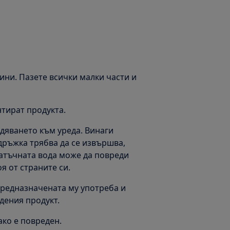
ини. Пазете всички малки части и
тират продукта.
дяването към уреда. Винаги
ддръжка трябва да се извършва,
татъчната вода може да повреди
я от страните си.
 предназначената му употреба и
дения продукт.
ако е повреден.