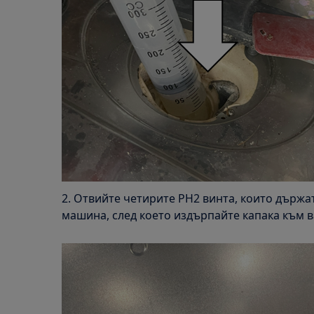
2. Отвийте четирите PH2 винта, които държа
машина, след което издърпайте капака към ва