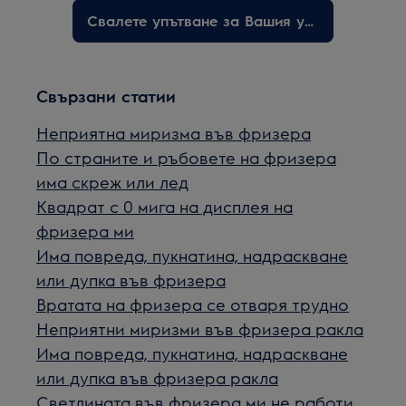
Свалете упътване за Вашия уред
Свързани статии
Неприятна миризма във фризера
По страните и ръбовете на фризера
има скреж или лед
Квадрат с 0 мига на дисплея на
фризера ми
Има повреда, пукнатина, надраскване
или дупка във фризера
Вратата на фризера се отваря трудно
Неприятни миризми във фризера ракла
Има повреда, пукнатина, надраскване
или дупка във фризера ракла
Светлината във фризера ми не работи