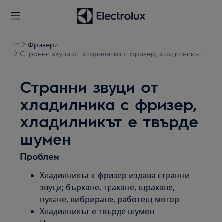
Фризери
Странни звуци от хладилника с фризер, хладилникът е
твърде шумен
Странни звуци от
хладилника с фризер,
хладилникът е твърде
шумен
Проблем
Хладилникът с фризер издава странни
звуци; бъркане, тракане, щракане,
пукане, вибриране, работещ мотор
Хладилникът е твърде шумен