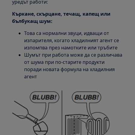
уредът работи:
Къркане, скърцане, течащ, капещ или
бълбукащ шум:
Това са нормални звуци, идващи от
изпарителя, когато хладилният агент се
изпомпва през намотките или тръбите
Шумът при работа може да се различава
от шума при по-старите продукти
поради новата формула на хладилния
агент