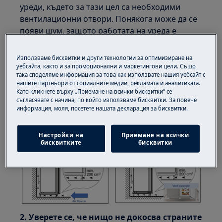
уреди, където за тази цел са необходими
вентилационни отвори. Понякога може да се
появи шум, защото работата на уреда е
засегната поради недостатъчна вентилация
Използваме бисквитки и други технологии за оптимизиране на
Трябва да се осигури минимум 200 cm2
уебсайта, както и за промоционални и маркетингови цели. Също
вентилация както в горната, така и в долната
така споделяме информация за това как използвате нашия уебсайт с
нашите партньори от социалните медии, рекламата и аналитиката.
част на шкафа, за да се осигури правилен
Като кликнете върху „Приемане на всички бисквитки“ се
въздушен поток
съгласявате с начина, по който използваме бисквитки. За повече
информация, моля, посетете нашата декларация за бисквитки.
Настройки на
Приемане на всички
бисквитките
бисквитки
2. Уверете се, че нищо не докосва страните