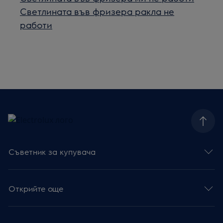
Светлината във фризера ракла не
работи
Съветник за купувача
Открийте още