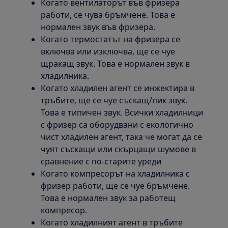
Когато вентилаторът във фризера
работи, се чува бръмчене. Това е
нормален звук във фризера.
Когато термостатът на фризера се
включва или изключва, ще се чуе
щракащ звук. Това е нормален звук в
хладилника.
Когато хладилен агент се инжектира в
тръбите, ще се чуе съскащ/пик звук.
Това е типичен звук. Всички хладилници
с фризер са оборудвани с екологично
чист хладилен агент, така че могат да се
чуят съскащи или скърцащи шумове в
сравнение с по-старите уреди
Когато компресорът на хладилника с
фризер работи, ще се чуе бръмчене.
Това е нормален звук за работещ
компресор.
Когато хладилният агент в тръбите