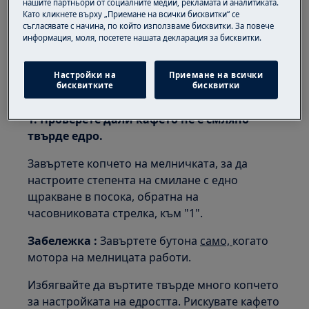
нашите партньори от социалните медии, рекламата и аналитиката.
твърде бързо или излиза само вода
Като кликнете върху „Приемане на всички бисквитки“ се
съгласявате с начина, по който използваме бисквитки. За повече
Отнася се за:
информация, моля, посетете нашата декларация за бисквитки.
Вградена кафе машина
Настройки на
Приемане на всички
бисквитките
бисквитки
Решение:
1. Проверете дали кафето не е смляно
твърде едро.
Завъртете копчето на мелничката, за да
настроите степента на смилане с едно
щракване в посока, обратна на
часовниковата стрелка, към "1".
Забележка
:
Завъртете бутона
само,
когато
мотора на мелницата работи.
Избягвайте да въртите твърде много копчето
за настройката на едростта. Рискувате кафето