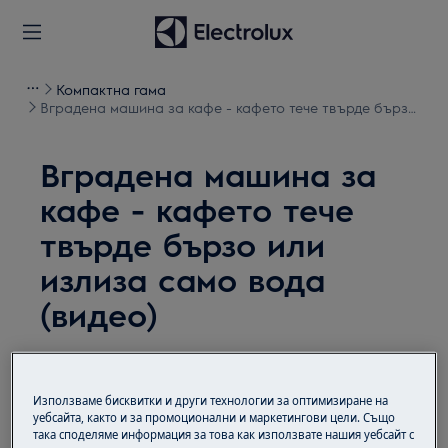
Компактна гама
Вградена машина за кафе - кафето тече твърде бързо
или излиза само вода (видео)
Вградена машина за
кафе - кафето тече
твърде бързо или
излиза само вода
(видео)
Решение
Използваме бисквитки и други технологии за оптимизиране на
Проблем:
уебсайта, както и за промоционални и маркетингови цели. Също
така споделяме информация за това как използвате нашия уебсайт с
Вградена машина за кафе - кафето тече