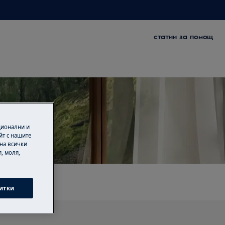
статии за помощ
ционални и
bins
йт с нашите
 на всички
, моля,
итки