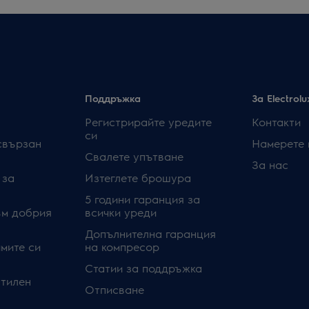
Поддръжка
За Electrolu
Регистрирайте уредите
Контакти
си
свързан
Намерете 
Свалете упътване
За нас
 за
Изтеглете брошура
5 години гаранция за
ъм добрия
всички уреди
Допълнителна гаранция
мите си
на компресор
Статии за поддръжка
стилен
Отписване