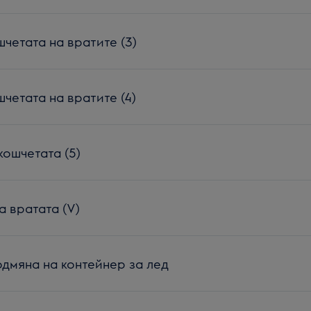
четата на вратите (3)
четата на вратите (4)
кошчетата (5)
а вратата (V)
дмяна на контейнер за лед