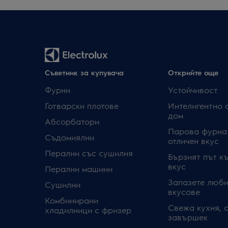
Съветник за купувача
Открийте още
Фурни
Устойчивост
Готварски плотове
Интелигентно 
дом
Абсорбатори
Парова фурна
Съдомиялни
отличен вкус
Перални със сушилня
Бързият път к
вкус
Перални машини
Запазете люби
Сушилни
вкусове
Комбинирани
Свежа кухня, 
хладилници с фризер
завършек