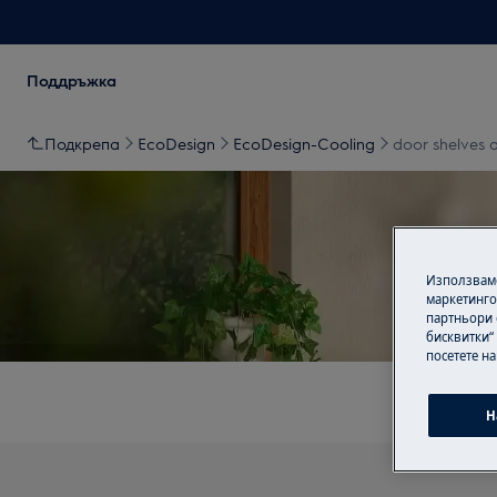
Поддръжка
Подкрепа
EcoDesign
EcoDesign-Cooling
door shelves 
Използваме
Под
маркетинго
партньори 
бисквитки“
посетете н
Н