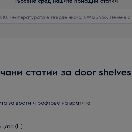
Търсене сред нашите помощни статии
ани статии за door shelves
та за врати и рафтове на вратите
цата (H)