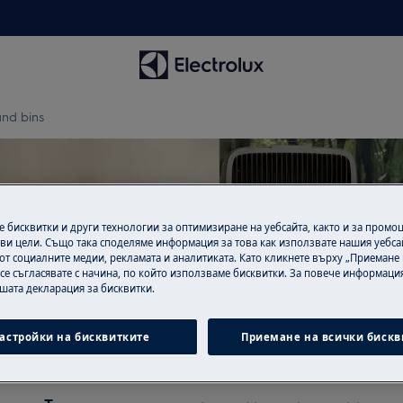
and bins
 бисквитки и други технологии за оптимизиране на уебсайта, както и за промо
крепа за door shelves and 
ви цели. Също така споделяме информация за това как използвате нашия уебса
от социалните медии, рекламата и аналитиката. Като кликнете върху „Приемане
 се съгласявате с начина, по който използваме бисквитки. За повече информация
ашата декларация за бисквитки.
астройки на бисквитките
Приемане на всички бискв