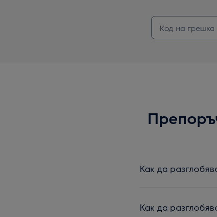
Препоръч
Как да разглобява
Как да разглобява