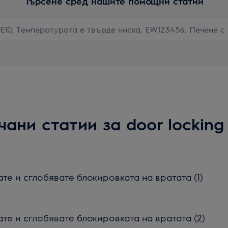
Търсене сред нашите помощни статии
ани статии за door locking
те и сглобявате блокировката на вратата (1)
те и сглобявате блокировката на вратата (2)