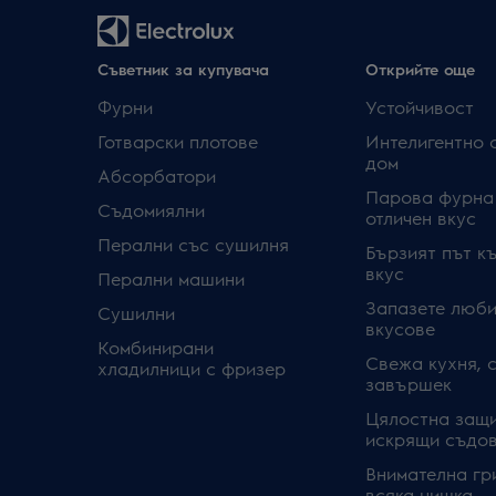
Съветник за купувача
Открийте още
Фурни
Устойчивост
Готварски плотове
Интелигентно 
дом
Абсорбатори
Парова фурна
Съдомиялни
отличен вкус
Перални със сушилня
Бързият път к
вкус
Перални машини
Запазете люби
Сушилни
вкусове
Комбинирани
Свежа кухня, 
хладилници с фризер
завършек
Цялостна защи
искрящи съдо
Внимателна гр
всяка нишка