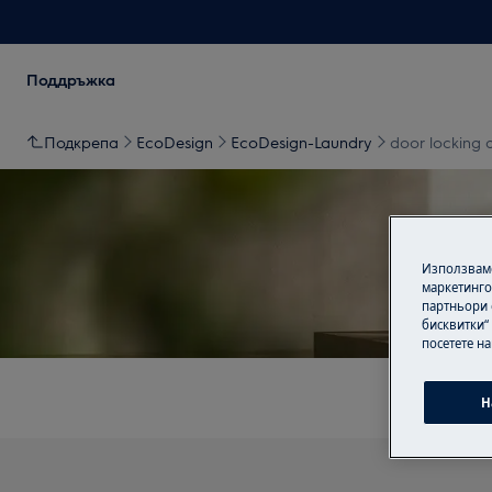
Поддръжка
Подкрепа
EcoDesign
EcoDesign-Laundry
door locking 
Използваме
маркетинго
Под
партньори 
бисквитки“
посетете н
Н