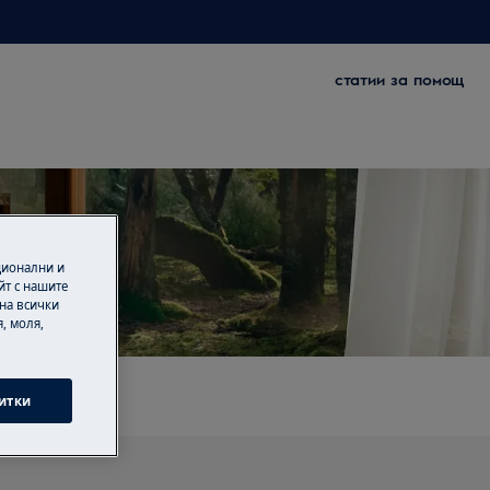
статии за помощ
ционални и
йт с нашите
mbly
 на всички
, моля,
итки