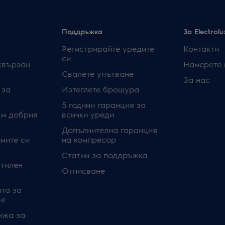
Поддръжка
За Electrolu
Регистрирайте уредите
Контакти
си
свързан
Намерете 
Свалете упътване
За нас
 за
Изтеглете брошура
5 години гаранция за
ъм добрия
всички уреди
Допълнителна гаранция
мите си
на компресор
Статии за поддръжка
стилен
Отписване
та за
ве
ижа за