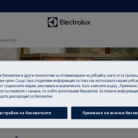
assembly
 бисквитки и други технологии за оптимизиране на уебсайта, както и за промо
ви цели. Също така споделяме информация за това как използвате нашия уебса
крепа за door locking asse
от социалните медии, рекламата и аналитиката. Като кликнете върху „Приемане
 се съгласявате с начина, по който използваме бисквитки. За повече информация
ашата декларация за бисквитки.
астройки на бисквитките
Приемане на всички бискв