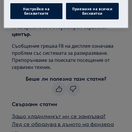
Хладилник/фризер
Настройки на
Приемане на всички
бисквитките
бисквитки
Решение:
1. Свържете се с оторизиран сервизен
център.
Съобщение грешка F8 на дисплея означава
проблем със системата за размразяване.
Препоръчваме за поискате посещение от
сервизен техник.
Беше ли полезна тази статия?
Свързани статии
Защо хладилникът ми се замръзва?
Лед се образува в дъното на фризера
ми