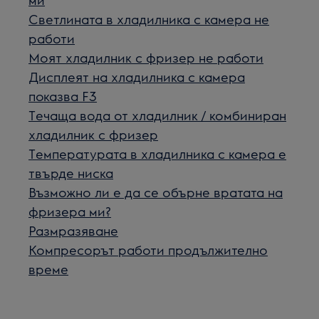
Светлината в хладилника с камера не
работи
Моят хладилник с фризер не работи
Дисплеят на хладилника с камера
показва F3
Течаща вода от хладилник / комбиниран
хладилник с фризер
Температурата в хладилника с камера е
твърде ниска
Възможно ли е да се обърне вратата на
фризера ми?
Размразяване
Компресорът работи продължително
време