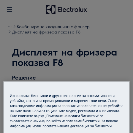
Комбинирани хладилници с фризер
Дисплеят на фризера показва F8
Дисплеят на фризера
показва F8
Решение
Въпрос:
Използваме бисквитки и други технологии за оптимизиране на
Hа дисплея на хладилника/хладилника с
уебсайта, както и за промоционални и маркетингови цели. Също
така споделяме информация за това как използвате нашия уебсайт с
фризер се показва F8
нашите партньори от социалните медии, рекламата и аналитиката.
Като кликнете върху „Приемане на всички бисквитки“ се
Приложимо към:
съгласявате с начина, по който използваме бисквитки. За повече
информация, моля, посетете нашата декларация за бисквитки.
Хладилник