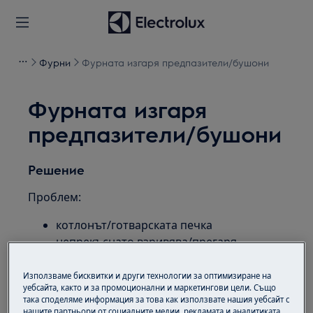
Фурни
Фурната изгаря предпазители/бушони
Фурната изгаря
предпазители/бушони
Решение
Проблем:
котлонът/готварската печка
непрекъснато взривява/прегаря
предпазителя
Използваме бисквитки и други технологии за оптимизиране на
Приложимо към:
уебсайта, както и за промоционални и маркетингови цели. Също
така споделяме информация за това как използвате нашия уебсайт с
вградена фурна самостоятелна печка
нашите партньори от социалните медии, рекламата и аналитиката.