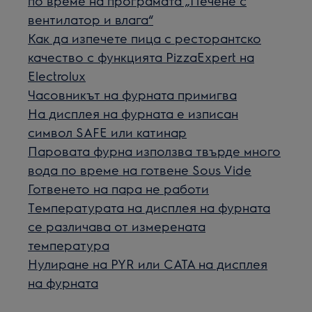
по време на програмата „Печене с
вентилатор и влага“
Как да изпечете пица с ресторантско
качество с функцията PizzaExpert на
Electrolux
Часовникът на фурната примигва
На дисплея на фурната е изписан
символ SAFE или катинар
Паровата фурна използва твърде много
вода по време на готвене Sous Vide
Готвенето на пара не работи
Температурата на дисплея на фурната
се различава от измерената
температура
Нулиране на PYR или CATA на дисплея
на фурната