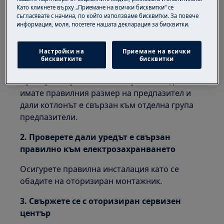
Като кликнете върху „Приемане на всички бисквитки“ се
Решение:
съгласявате с начина, по който използваме бисквитки. За повече
информация, моля, посетете нашата декларация за бисквитки.
1. Уверете се, че предпазителят е
достатъчен за електрическото
Настройки на
Приемане на всички
бисквитките
бисквитки
натоварване
Проверете при вашия електротехник дали
имате правилния размер на предпазител и
дали котлонът е свързан към отделна група
предпазители.
2. Проверете дали уредът е свързан
правилно към електрозахранването
Осигурете правилна инсталация като се
обадите на оторизиран монтажник.
3. Свържете се с оторизиран сервизен
център