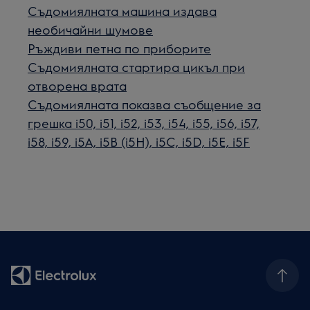
Съдомиялната машина издава
необичайни шумове
Ръждиви петна по приборите
Съдомиялната стартира цикъл при
отворена врата
Съдомиялната показва съобщение за
грешка i50, i51, i52, i53, i54, i55, i56, i57,
i58, i59, i5A, i5B (i5H), i5C, i5D, i5E, i5F