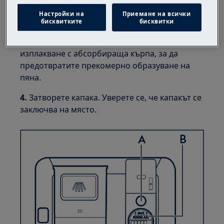
изплакване, изрично предназначен за
Настройки на
Приемане на всички
съдомиялни машини.
бисквитките
бисквитки
3.
Отстранете разлятия препарат за
изплакване с абсорбираща кърпа, за да
предотвратите прекомерно образуване на
пяна.
4.
Затворете капака. Уверете се, че капакът се
заключва на място.