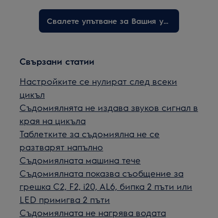
Свалете упътване за Вашия уред
Свързани статии
Настройките се нулират след всеки
цикъл
Съдомиялнята не издава звуков сигнал в
края на цикъла
Таблетките за съдомиялна не се
разтварят напълно
Съдомиялната машина тече
Съдомиялнaта показва съобщение за
грешка C2, F2, i20, AL6, бипка 2 пъти или
LED примигва 2 пъти
Съдомиялната не нагрява водата