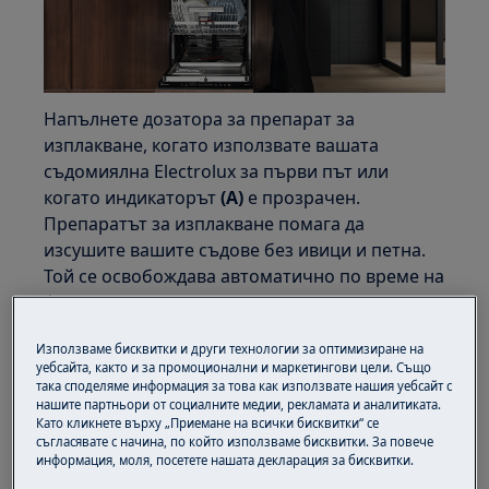
Напълнете дозатора за препарат за
изплакване, когато използвате вашата
съдомиялна Electrolux за първи път или
когато индикаторът
(A)
е прозрачен.
Препаратът за изплакване помага да
изсушите вашите съдове без ивици и петна.
Той се освобождава автоматично по време на
фазата на горещо изплакване.
Добавяне на препарат за изплакване
Използваме бисквитки и други технологии за оптимизиране на
уебсайта, както и за промоционални и маркетингови цели. Също
1.
Отворете капака
(C)
.
така споделяме информация за това как използвате нашия уебсайт с
нашите партньори от социалните медии, рекламата и аналитиката.
Като кликнете върху „Приемане на всички бисквитки“ се
2.
Напълнете дозатора
(B)
с препарат за
съгласявате с начина, по който използваме бисквитки. За повече
изплакване, докато достигне маркировката
информация, моля, посетете нашата декларация за бисквитки.
MAX
. Използвайте само препарат за