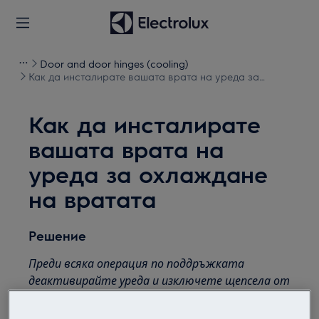
Door and door hinges (cooling)
Как да инсталирате вашата врата на уреда за
охлаждане на вратата
Как да инсталирате
вашата врата на
уреда за охлаждане
на вратата
Решение
Преди всяка операция по поддръжката
деактивирайте уреда и изключете щепсела от
контакта.