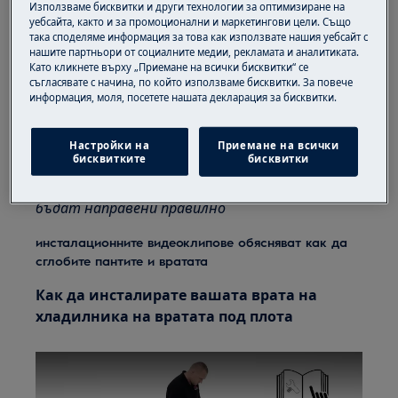
Винаги внимавайте при преместване на уреди,
Използваме бисквитки и други технологии за оптимизиране на
уебсайта, както и за промоционални и маркетингови цели. Също
за тежки уреди е необходимо да го преместят
така споделяме информация за това как използвате нашия уебсайт с
двама души.
нашите партньори от социалните медии, рекламата и аналитиката.
Като кликнете върху „Приемане на всички бисквитки“ се
съгласявате с начина, по който използваме бисквитки. За повече
Винаги използвайте предпазни ръкавици и
информация, моля, посетете нашата декларация за бисквитки.
затворени обувки.
Моля, обърнете внимание, че саморемонтът
Настройки на
Приемане на всички
бисквитките
бисквитки
или непрофесионалният ремонт могат да
имат последици за безопасността, ако не
бъдат направени правилно
инсталационните видеоклипове обясняват как да
сглобите пантите и вратата
Как да инсталирате вашата врата на
хладилника на вратата под плота