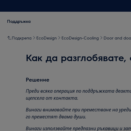
Поддръжка
Подкрепа
EcoDesign
EcoDesign-Cooling
Door and door
Как да разглобявате,
Решение
Преди всяка операция по поддръжката деакт
щепсела от
контакта.
Винаги внимавайте при преместване на уреди,
го преместят двама души.
Винаги използвайте предпазни ръкавици и зат