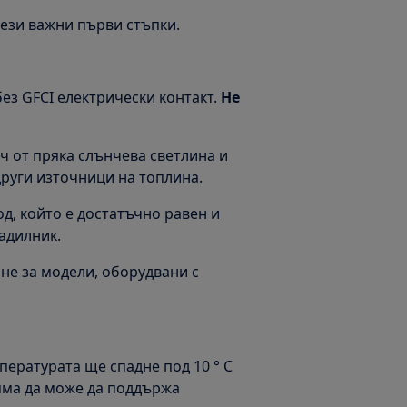
тези важни първи стъпки.
без GFCI електрически контакт.
Не
ч от пряка слънчева светлина и
други източници на топлина.
д, който е достатъчно равен и
адилник.
не за модели, оборудвани с
пературата ще спадне под 10 ° C
няма да може да поддържа