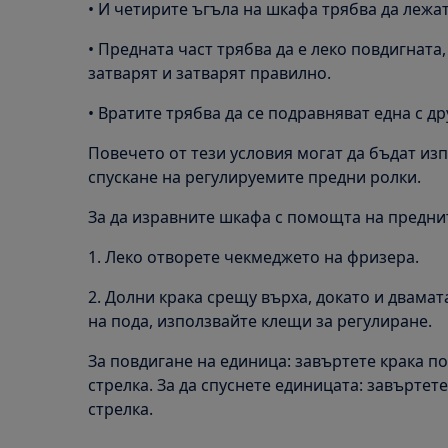
• И четирите ъгъла на шкафа трябва да лежат
• Предната част трябва да е леко повдигната, 
затварят и затварят правилно.
• Вратите трябва да се подравняват една с дру
Повечето от тези условия могат да бъдат из
спускане на регулируемите предни ролки.
За да изравните шкафа с помощта на предни
1. Леко отворете чекмеджето на фризера.
2. Долни крака срещу върха, докато и двамата
на пода, използвайте клещи за регулиране.
За повдигане на единица: завъртете крака п
стрелка. За да спуснете единицата: завъртет
стрелка.