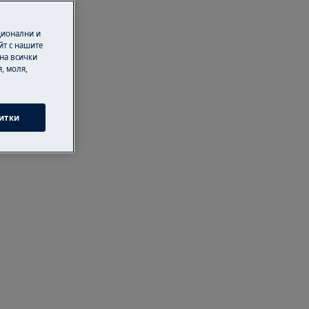
ционални и
йт с нашите
 на всички
, моля,
итки