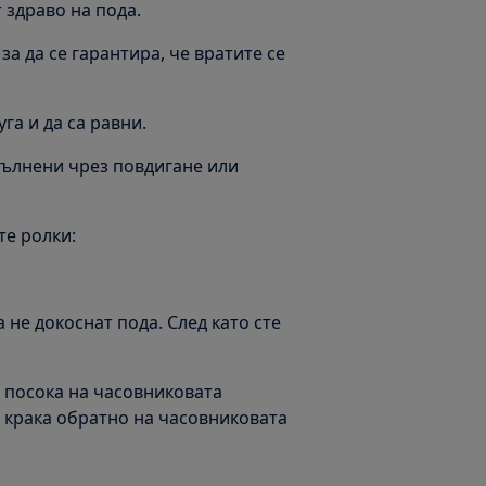
 здраво на пода.
за да се гарантира, че вратите се
га и да са равни.
пълнени чрез повдигане или
те ролки:
 не докоснат пода. След като сте
о посока на часовниковата
е крака обратно на часовниковата