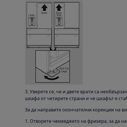
3. Уверете се, че и двете врати са необвърза
шкафа от четирите страни и че шкафът е ста
За да направите окончателни корекции на ви
1. Отворете чекмеджето на фризера, за да н