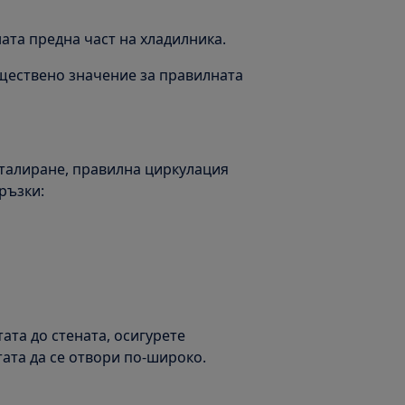
ата предна част на хладилника.
ъществено значение за правилната
сталиране, правилна циркулация
ръзки:
тата до стената, осигурете
ата да се отвори по-широко.