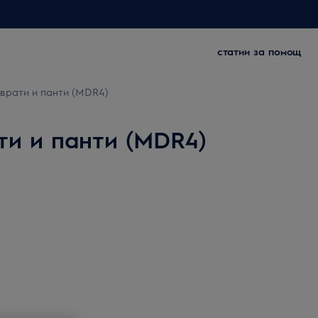
статии за помощ
 врати и панти (MDR4)
ти и панти (MDR4)