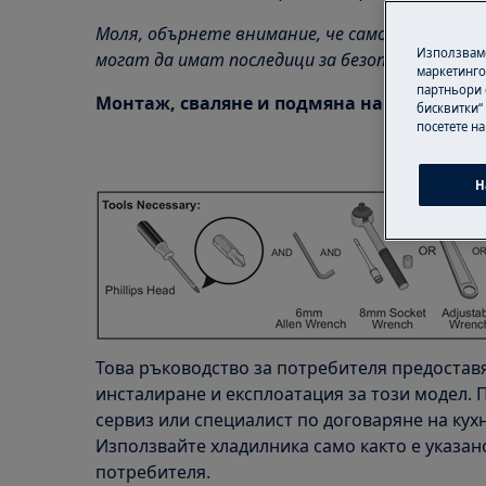
Моля, обърнете внимание, че саморемонтът
Използваме
могат да имат последици за безопасността, 
маркетинго
партньори 
Монтаж, сваляне и подмяна на врати
бисквитки“
посетете н
Н
Това ръководство за потребителя предостав
инсталиране и експлоатация за този модел.
сервиз или специалист по договаряне на кухн
Използвайте хладилника само както е указан
потребителя.