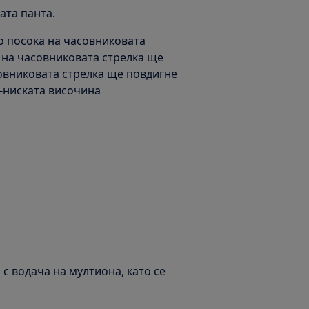
ата панта.
по посока на часовниковата
 на часовниковата стрелка ще
овниковата стрелка ще повдигне
й-ниската височина
 с водача на мултиона, като се