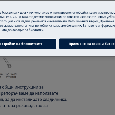
 или непрофесионалният ремонт
 бисквитки и други технологии за оптимизиране на уебсайта, както и за промо
ако не бъдат направени правилно
ви цели. Също така споделяме информация за това как използвате нашия уебса
от социалните медии, рекламата и аналитиката. Като кликнете върху „Приемане
 се съгласявате с начина, по който използваме бисквитки. За повече информация
ашата декларация за бисквитки.
астройки на бисквитките
Приемане на всички бискв
я общи инструкции за
 Препоръчваме да използвате
я, за да инсталирате хладилника.
о в това ръководство за