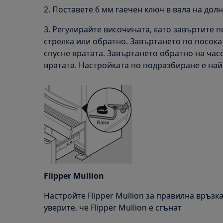
2. Поставете 6 мм гаечен ключ в вала на долн
3. Регулирайте височината, като завъртите 
стрелка или обратно. Завъртането по посока
спусне вратата. Завъртането обратно на час
вратата. Настройката по подразбиране е на
Flipper Mullion
Настройте Flipper Mullion за правилна връзка
уверите, че Flipper Mullion е сгънат