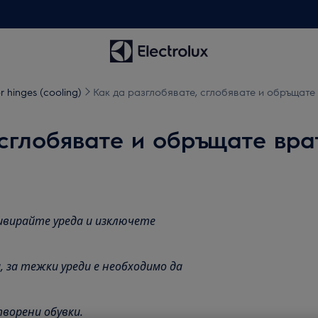
 hinges (cooling)
Как да разглобявате, сглобявате и обръщате
 сглобявате и обръщате вра
ивирайте уреда и изключете
 за тежки уреди е необходимо да
ворени обувки.