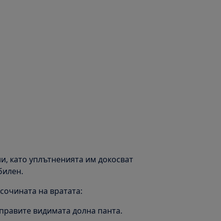
ни, като уплътненията им докосват
билен.
сочината на вратата:
аправите видимата долна панта.