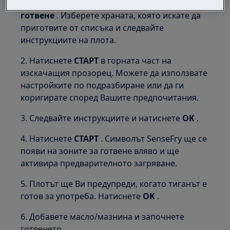
1. Влезте в менюто и изберете
Асистирано
готвене
. Изберете храната, която искате да
приготвите от списъка и следвайте
инструкциите на плота.
2. Натиснете
СТАРТ
в горната част на
изскачащия прозорец. Можете да използвате
настройките по подразбиране или да ги
коригирате според Вашите предпочитания.
3. Следвайте инструкциите и натиснете
OK
.
4. Натиснете
СТАРТ
. Символът SenseFry ще се
появи на зоните за готвене вляво и ще
активира предварителното загряване.
5. Плотът ще Ви предупреди, когато тиганът е
готов за употреба. Натиснете
OK
.
6. Добавете масло/мазнина и започнете
готвенето.