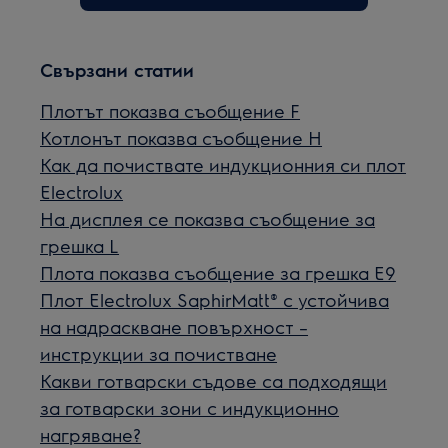
Свързани статии
Плотът показва съобщение F
Котлонът показва съобщение H
Как да почиствате индукционния си плот
Electrolux
На дисплея се показва съобщение за
грешка L
Плота показва съобщение за грешка E9
Плот Electrolux SaphirMatt® с устойчивa
на надраскване повърхност –
инструкции за почистване
Какви готварски съдове са подходящи
за готварски зони с индукционно
нагряване?