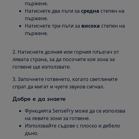
пържене.
Натиснете два пъти за
средна
степен на
пържене.
Натиснете три пъти за
висока
степен на
пържене.
2. Натиснете долния или горния плъзгач от
лявата страна, за да посочите коя зона за
готвене ще използвате.
3. Започнете готвенето, когато светлините
спрат да мигат и чуете звуков сигнал.
Добре е да знаете
Функцията SenseFry може да се използва
на левите зони за готвене.
Използвайте съдове с плоско и дебело
дъно.