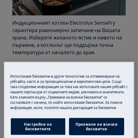
Индукционният котлон Electrolux SenseFry
гарантира равномерно запичане на Вашата
храна. Изберете желаното ястие и нивото на
пържене, а котлонът ще поддържа точна
температура от началото до края.
Как да използвате функцията за пържене
зависи от Вашия модел.
Използваме бисквитки и други технологии за оптимизиране на
уебсайта, както и за промоционални и маркетингови цели. Също
SenseFry с TFT дисплей
така споделяме информация за това как използвате нашия уебсайт с
нашите партньори от социалните медии, рекламата и аналитиката.
Като кликнете върху „Приемане на всички бисквитки“ се
съгласявате с начина, по който използваме бисквитки. За повече
информация, моля, посетете нашата декларация за бисквитки.
Настройки на
Приемане на всички
бисквитките
бисквитки