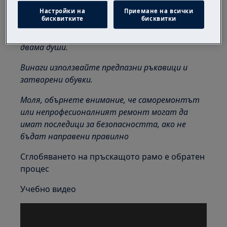
контакта.
Настройки на
Приемане на всички
бисквитките
бисквитки
Винаги внимавайте при преместване на уреди,
за тежки уреди е необходимо да го преместят
двама души.
Винаги използвайте предпазни ръкавици и
затворени обувки.
Моля, обърнете внимание, че саморемонтът
или непрофесионалният ремонт могат да
имат последици за безопасността, ако не
бъдат направени правилно
Сглобяването на пръскащото рамо е обратен
процес
Учебно видео