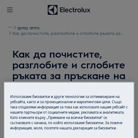
spray arms
Как да почистите, разглобите и сглобите ръката за
пръскане на вашата миялна машина
Как да почистите,
разглобите и сглобите
ръката за пръскане на
вашата миялна
машина
Използваме бисквитки и други технологии за оптимизиране на
уебсайта, както и за промоционални и маркетингови цели. Също
така споделяме информация за това как използвате нашия уебсайт с
Решение
нашите партньори от социалните медии, рекламата и аналитиката.
Като кликнете върху „Приемане на всички бисквитки“ се
съгласявате с начина, по който използваме бисквитки. За повече
Преди всяка операция по поддръжката
информация, моля, посетете нашата декларация за бисквитки.
деактивирайте уреда и изключете щепсела от