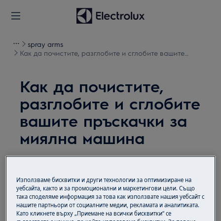
spray arms
Как да почистите, разглобите и сглобите вашите
пръскачки за миялна машина
Как да почистите,
разглобите и сглобите
вашите пръскачки за
миялна машина
Решение
Използваме бисквитки и други технологии за оптимизиране на
Преди всяка операция по поддръжката
уебсайта, както и за промоционални и маркетингови цели. Също
деактивирайте уреда и изключете щепсела от
така споделяме информация за това как използвате нашия уебсайт с
контакта.
нашите партньори от социалните медии, рекламата и аналитиката.
Като кликнете върху „Приемане на всички бисквитки“ се