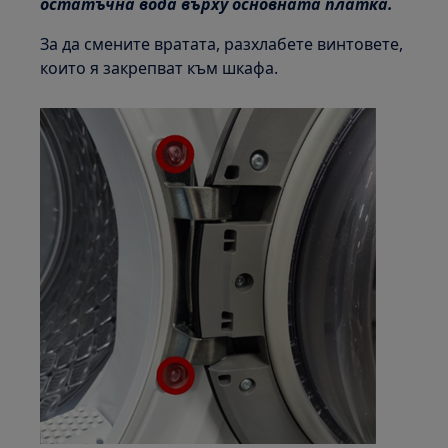
остатъчна вода върху основната платка.
За да смените вратата, разхлабете винтовете,
които я закрепват към шкафа.