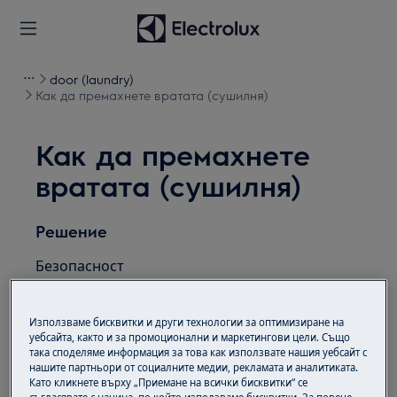
door (laundry)
Как да премахнете вратата (сушилня)
Как да премахнете
вратата (сушилня)
Решение
Безопасност
Цялата работа, която трябва да се
извърши вътре в уреда, изисква
Използваме бисквитки и други технологии за оптимизиране на
уебсайта, както и за промоционални и маркетингови цели. Също
специфични умения и знания и може да се
така споделяме информация за това как използвате нашия уебсайт с
извършва само от квалифицирани и
нашите партньори от социалните медии, рекламата и аналитиката.
Като кликнете върху „Приемане на всички бисквитки“ се
оторизирани сервизни инженери