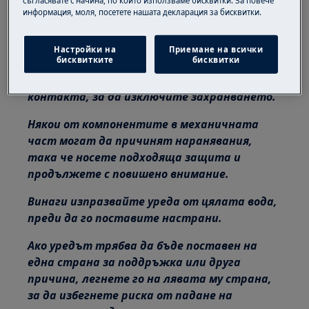
съгласявате с начина, по който използваме бисквитки. За повече
информация, моля, посетете нашата декларация за бисквитки.
Тази платформа не е оборудвана с
превключвател за ВКЛ./ИЗКЛ.
Настройки на
Приемане на всички
бисквитките
бисквитки
Преди да получите достъп до вътрешните
компоненти, извадете щепсела от
контакта, за да изключите захранването.
Някои от компонентите в механичната
част могат да причинят наранявания,
така че носете подходяща защита и
продължете с повишено внимание.
Винаги изпразвайте уреда от цялата вода,
преди да го поставите настрани.
Ако уредът трябва да бъде поставен на
една страна за поддръжка или друга
причина, легнете го на лявата му страна,
за да избегнете риска от падане на