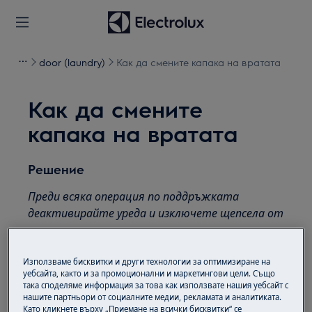
door (laundry)
Как да смените капака на вратата
Как да смените
капака на вратата
Решение
Преди всяка операция по поддръжката
деактивирайте уреда и изключете щепсела от
контакта.
Винаги внимавайте при преместване на уреди,
Използваме бисквитки и други технологии за оптимизиране на
за тежки уреди е необходимо да го преместят
уебсайта, както и за промоционални и маркетингови цели. Също
така споделяме информация за това как използвате нашия уебсайт с
двама души.
нашите партньори от социалните медии, рекламата и аналитиката.
Като кликнете върху „Приемане на всички бисквитки“ се