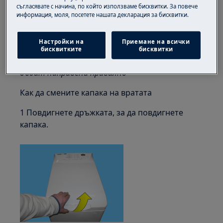
Винаги използвайте предпазни ръкавици и
съгласявате с начина, по който използваме бисквитки. За повече
информация, моля, посетете нашата декларация за бисквитки.
затворени обувки.
Моля, обърнете внимание, че саморемонтът
Настройки на
Приемане на всички
или непрофесионалният ремонт могат да
бисквитките
бисквитки
имат последици за безопасността, ако не
бъдат направени правилно
Как да смените капака на вратата
1 Повдигнете дръжката, за да повдигнете
капака.