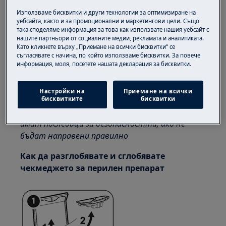
контакта.
Използваме бисквитки и други технологии за оптимизиране на
уебсайта, както и за промоционални и маркетингови цели. Също
Винаги внимавайте при преместване на уреди,
така споделяме информация за това как използвате нашия уебсайт с
за тежки уреди е необходимо да го преместят
нашите партньори от социалните медии, рекламата и аналитиката.
двама души.
Като кликнете върху „Приемане на всички бисквитки“ се
съгласявате с начина, по който използваме бисквитки. За повече
информация, моля, посетете нашата декларация за бисквитки.
Винаги използвайте предпазни ръкавици и
затворени обувки.
Настройки на
Приемане на всички
Моля, обърнете внимание, че саморемонтът
бисквитките
бисквитки
или непрофесионалният ремонт могат да
имат последици за безопасността, ако не
бъдат направени правилно
Как да разглобявате и сглобявате
чекмеджето за перилен препарат