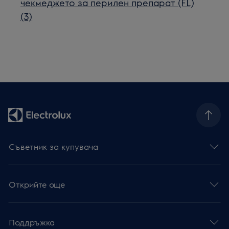
чекмеджето за перилен препарат (FL)
(3)
Съветник за купувача
Открийте още
Поддръжка