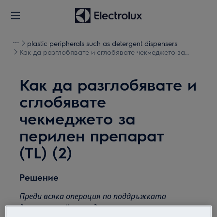
plastic peripherals such as detergent dispensers
Как да разглобявате и сглобявате чекмеджето за
перилен препарат (TL) (2)
Как да разглобявате и
сглобявате
чекмеджето за
перилен препарат
(TL) (2)
Решение
Преди всяка операция по поддръжката
деактивирайте уреда и изключете щепсела от