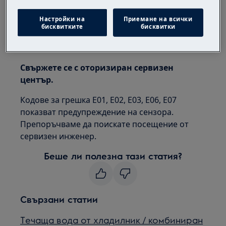
Отнася се до
Настройки на
Приемане на всички
Фризер
бисквитките
бисквитки
Решение
Свържете се с оторизиран сервизен
център.
Кодове за грешка E01, E02, E03, E06, E07
показват предупреждение на сензора.
Препоръчваме да поискате посещение от
сервизен инженер.
Беше ли полезна тази статия?
Свързани статии
Течаща вода от хладилник / комбиниран