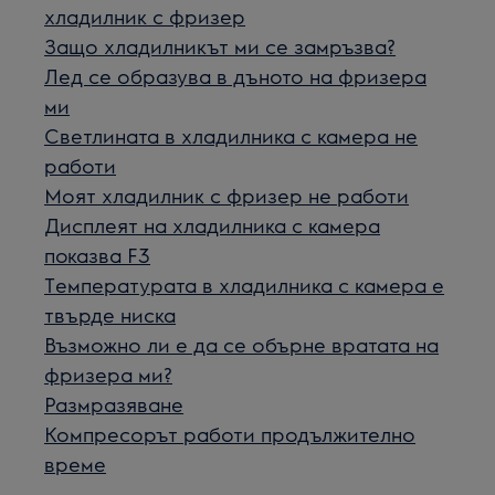
хладилник с фризер
Защо хладилникът ми се замръзва?
Лед се образува в дъното на фризера
ми
Светлината в хладилника с камера не
работи
Моят хладилник с фризер не работи
Дисплеят на хладилника с камера
показва F3
Температурата в хладилника с камера е
твърде ниска
Възможно ли е да се обърне вратата на
фризера ми?
Размразяване
Компресорът работи продължително
време