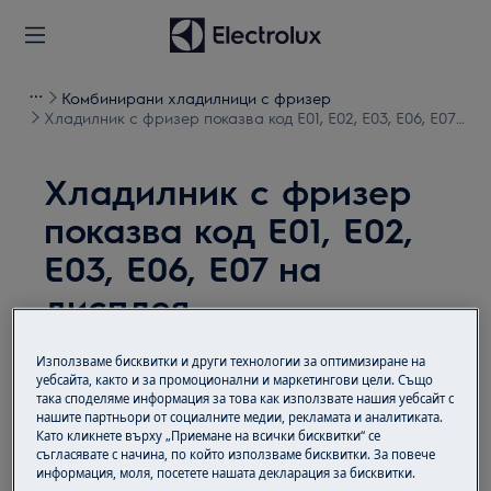
Комбинирани хладилници с фризер
Хладилник с фризер показва код E01, E02, E03, E06, E07
на дисплея
Хладилник с фризер
показва код E01, E02,
E03, E06, E07 на
дисплея
Проблем
Използваме бисквитки и други технологии за оптимизиране на
уебсайта, както и за промоционални и маркетингови цели. Също
Хладилникът с фризер показва един от
така споделяме информация за това как използвате нашия уебсайт с
следните кодове за грешка: E01, E02, E03,
нашите партньори от социалните медии, рекламата и аналитиката.
Като кликнете върху „Приемане на всички бисквитки“ се
E06, E07
съгласявате с начина, по който използваме бисквитки. За повече
информация, моля, посетете нашата декларация за бисквитки.