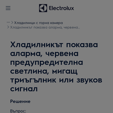
Хладилници с горна камера
Хладилникът показва аларма, червена
предупредителна светлина, мигащ триъгълник или
звуков сигнал
Хладилникът показва
аларма, червена
предупредителна
светлина, мигащ
триъгълник или звуков
сигнал
Решение
Въпрос: