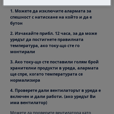
Решение:
1. Можете да изключите алармата за
спешност с натискане на който и да е
бутон
2. Изчакайте прибл. 12 часа, за да може
уредът да постигнете правилната
температура, ако току-що сте го
монтирали
3. Ако току-що сте поставили голям брой
хранителни продукти в уреда, алармата
ще спре, когато температурата се
нормализира
4. Проверете дали вентилаторът в уреда е
включен и дали работи. (ако уредът Ви
има вентилатор)
Можете да проверите вентилатора като