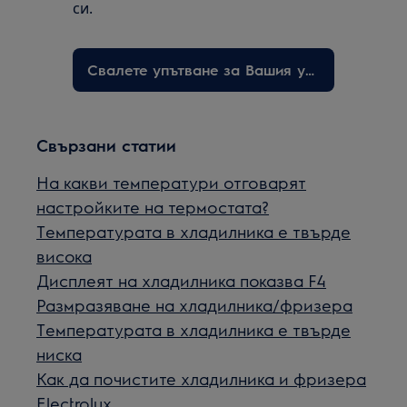
си.
Свалете упътване за Вашия уред
Свързани статии
На какви температури отговарят
настройките на термостата?
Температурата в хладилника е твърде
висока
Дисплеят на хладилника показва F4
Размразяване на хладилника/фризера
Температурата в хладилника е твърде
ниска
Как да почистите хладилника и фризера
Electrolux