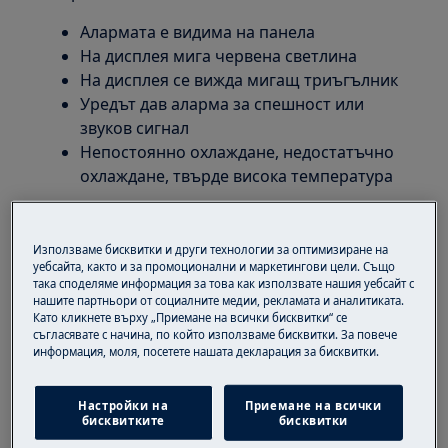
Алармата е видима на панела
На дисплея мига червена светлина
На дисплея се вижда мигащ триъгълник
Уредът дав аларма за спешност или
звуков сигнал
Непостоянно охлаждане, недостатъчно
охлаждане, твърде висока температура
Използваме бисквитки и други технологии за оптимизиране на
уебсайта, както и за промоционални и маркетингови цели. Също
така споделяме информация за това как използвате нашия уебсайт с
нашите партньори от социалните медии, рекламата и аналитиката.
Като кликнете върху „Приемане на всички бисквитки“ се
съгласявате с начина, по който използваме бисквитки. За повече
Приложимо към:
информация, моля, посетете нашата декларация за бисквитки.
Хладилник
Настройки на
Приемане на всички
Хладилник/фризер
бисквитките
бисквитки