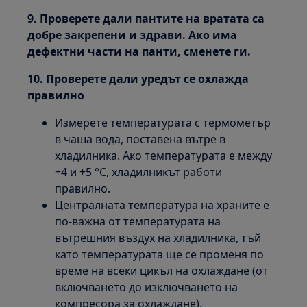
9. Проверете дали пантите на вратата са
добре закрепени и здрави. Ако има
дефектни части на панти, сменете ги.
10. Проверете дали уредът се охлажда
правилно
Измерете температурата с термометър
в чаша вода, поставена вътре в
хладилника. Ако температурата е между
+4 и +5 °C, хладилникът работи
правилно.
Централната температура на храните е
по-важна от температурата на
вътрешния въздух на хладилника, тъй
като температурата ще се променя по
време на всеки цикъл на охлаждане (от
включването до изключването на
компресора за охлаждане).