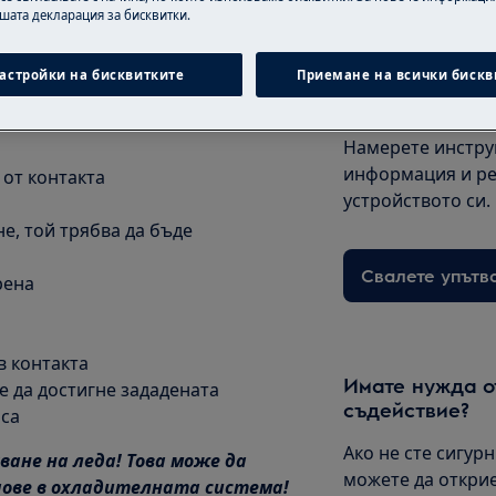
ашата декларация за бисквитки.
астройки на бисквитките
Приемане на всички бискв
Намерете Ръко
Намерете инстру
информация и ре
 от контакта
устройството си.
е, той трябва да бъде
Свалете упътв
рена
в контакта
Имате нужда о
е да достигне зададената
съдействие?
аса
Ако не сте сигур
ане на леда! Това може да
можете да открие
ове в
охладителната система!