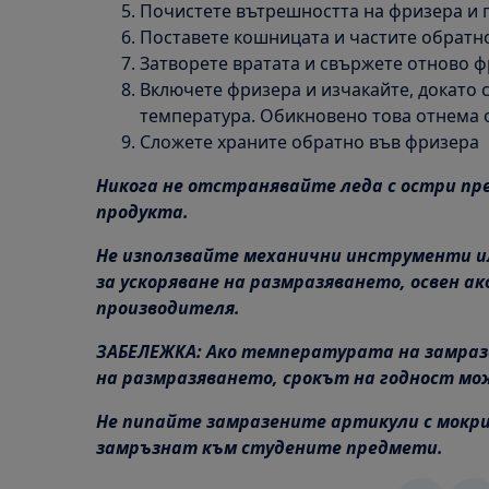
Почистете вътрешността на фризера и г
Поставете кошницата и частите обратн
Затворете вратата и свържете отново ф
Включете фризера и изчакайте, докато 
температура. Обикновено това отнема от
Сложете храните обратно във фризера
Никога не отстранявайте леда с остри пр
продукта.
Не използвайте механични инструменти ил
за ускоряване на размразяването, освен ак
производителя.
ЗАБЕЛЕЖКА: Ако температурата на замразе
на размразяването, срокът на годност мо
Не пипайте замразените артикули с мокри
замръзнат към студените предмети.