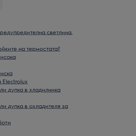
предупредителна светлина,
ойките на термостата?
висока
ниска
Electrolux
ли дупка в хладилника
ли дупка в охладителя за
боти