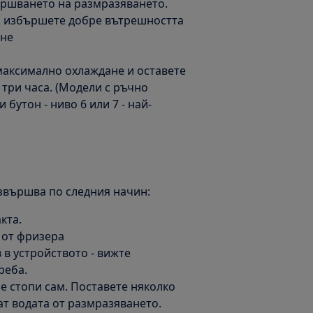
ършването на размразяването.
, избършете добре вътрешността
ане
максимално охлаждане и оставете
 три часа. (Модели с ръчно
бутон - ниво 6 или 7 - най-
звършва по следния начин:
кта.
 от фризера
 в устройството - вижте
реба.
е стопи сам. Поставете няколко
ат водата от размразяването.