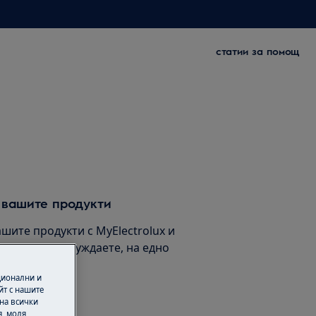
статии за помощ
 вашите продукти
шите продукти с MyElectrolux и
 от което се нуждаете, на едно
ционални и
йт с нашите
 на всички
 продукт
, моля,