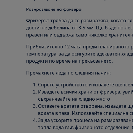
Размразяване на фризера:
Фризерът трябва да се размразява, когато с
достигне дебелина от 3-5 мм. Ще бъде по-лес
празен или съдържа само няколко хранителн
Приблизително 12 часа преди планираното р
температура, за да осигурите адекватен хла
продукти по време на прекъсването.
Премахнете леда по следния начин:
Спрете устройството и извадете щепсел
Извадете всички храни от фризера, увийт
съхранявайте на хладно място
Оставете вратата отворена, извадете щ
водата в тава. Използвайте специална с
За да ускорите процеса на размразяване
топла вода във фризерното отделение. 