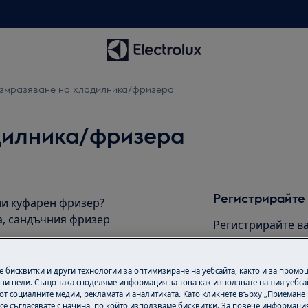
змразяване на хладилника/фризера
дилника/фризера
Регистрирайте
ли куфарен фризер?
а, сандъчния фризер
Регистрирайте ва
намерете всичко,
място.
 бисквитки и други технологии за оптимизиране на уебсайта, както и за промо
ви цели. Също така споделяме информация за това как използвате нашия уебса
от социалните медии, рекламата и аналитиката. Като кликнете върху „Приемане
Регистрирайте
 се съгласявате с начина, по който използваме бисквитки. За повече информация