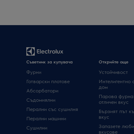
Съветник за купувача
Открийте още
Фурни
Устойчивост
Готварски плотове
Интелигентно 
дом
Абсорбатори
Парова фурна
Съдомиялни
отличен вкус
Перални със сушилня
Бързият път к
вкус
Перални машини
Запазете люби
Сушилни
вкусове