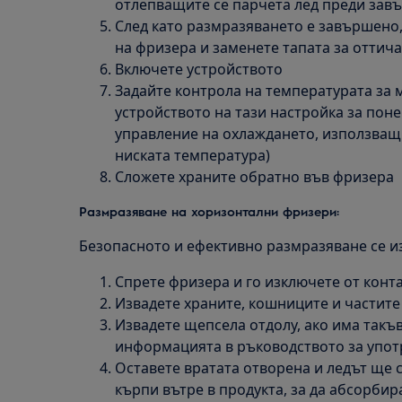
отлепващите се парчета лед преди зав
След като размразяването е завършено
на фризера и заменете тапата за оттич
Включете устройството
Задайте контрола на температурата за 
устройството на тази настройка за поне
управление на охлаждането, използващи 
ниската температура)
Сложете храните обратно във фризера
Размразяване на хоризонтални фризери:
Безопасното и ефективно размразяване се и
Спрете фризера и го изключете от конта
Извадете храните, кошниците и частите
Извадете щепсела отдолу, ако има такъв
информацията в ръководството за упот
Оставете вратата отворена и ледът ще с
кърпи вътре в продукта, за да абсорбир