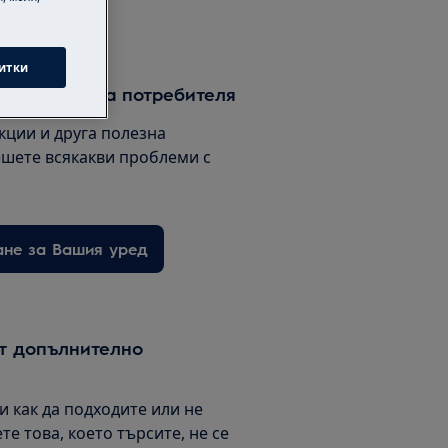
итки
водството за потребителя
кции и друга полезна
шете всякакви проблеми с
ане за Вашия уред
т допълнително
ни как да подходите или не
те това, което търсите, не се