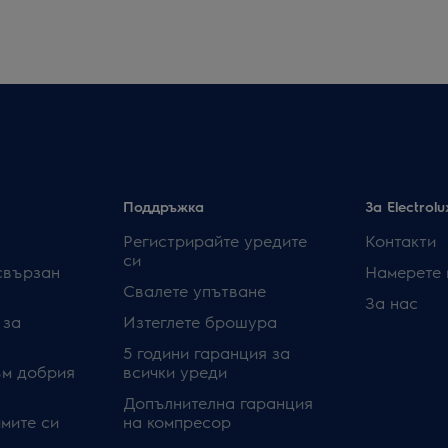
Поддръжка
За Electrolu
Регистрирайте уредите
Контакти
си
свързан
Намерете 
Свалете упътване
За нас
 за
Изтеглете брошура
5 години гаранция за
ъм добрия
всички уреди
Допълнителна гаранция
мите си
на компресор