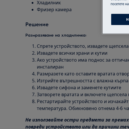
Хладилник
посетете н
Фризер камера
Н
Решение
Размразяване на хладилника:
Спрете устройството, извадете щепсела
Извадете всички храни и кутии
Ако устройството има поднос за оттичан
инсталиран
Размразете като оставите вратата отво
Изтрийте вътрешността с влажна кърпа
Извадете сифона и заменете кутиите
Затворете вратата и включете щепсела 
Рестартирайте устройството и изчакайт
температура. Обикновено отнема 4-6 ч
Не използвайте остри предмети за премахв
повреди устройството или да причини теч