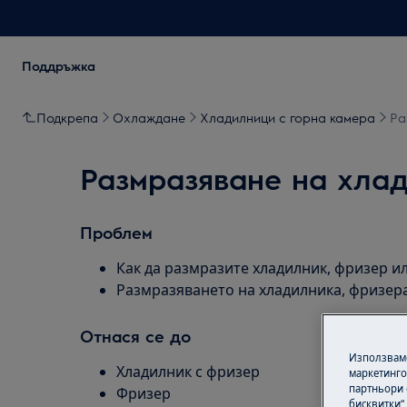
Поддръжка
Подкрепа
Охлаждане
Хладилници с горна камера
Ра
Размразяване на хла
Проблем
Как да размразите хладилник, фризер и
Размразяването на хладилника, фризер
Отнася се до
Използваме
Хладилник с фризер
маркетинго
партньори 
Фризер
бисквитки“