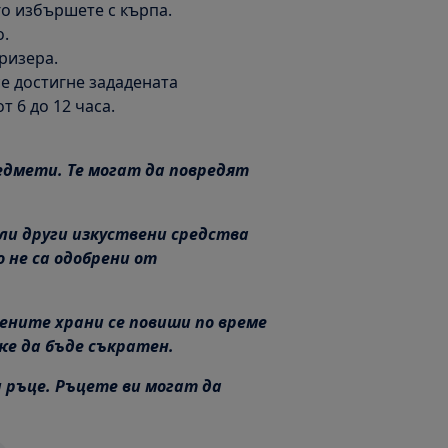
о избършете с кърпа.
о.
ризера.
се достигне зададената
 6 до 12 часа.
едмети. Те могат да повредят
и други изкуствени средства
о не са одобрени от
ните храни се повиши по време
же да бъде съкратен.
 ръце. Ръцете ви могат да