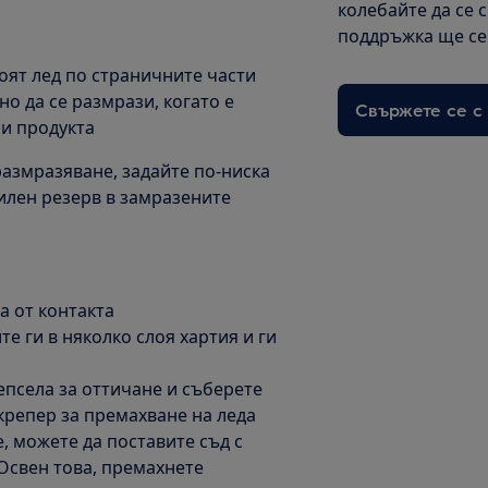
колебайте да се 
поддръжка ще се 
лоят лед по страничните части
но да се размрази, когато е
Свържете се с
и продукта
азмразяване, задайте по-ниска
дилен резерв в замразените
а от контакта
е ги в няколко слоя хартия и ги
епсела за оттичане и съберете
крепер за премахване на леда
, можете да поставите съд с
Освен това, премахнете