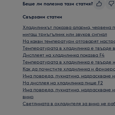
Беше ли полезна тази статия?
Свързани статии
Хладилникът показва аларма, червена 
мигащ триъгълник или звуков сигнал
На какви температури отговарят настр
Температурата в хладилника е твърде 
Дисплеят на хладилника показва F4
Температурата в хладилника е твърде 
Как да почистите хладилника и фризера 
Има повреда, пукнатина, надраскване и
На дисплея на хладилника пише F2
Има повреда, пукнатина, надраскване и
вино
Светлината в охладителя за вино не ра