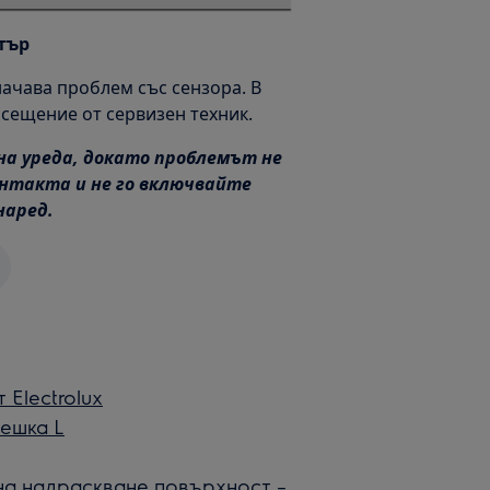
тър
начава проблем със сензора. В
сещение от сервизен техник.
на уреда, докато проблемът не
онтакта и не го включвайте
наред.
 Electrolux
решка L
a на надраскване повърхност –