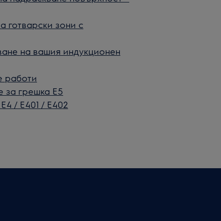
а готварски зони с
чване на вашия индукционен
е работи
е за грешка Е5
4 / E401 / E402