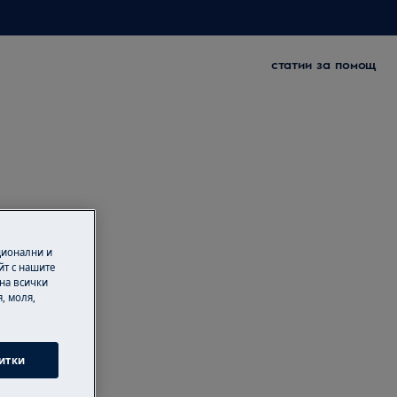
статии за помощ
ционални и
йт с нашите
 на всички
, моля,
итки