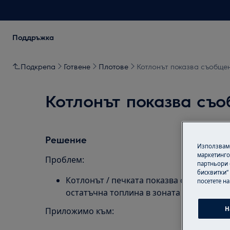
Поддръжка
Подкрепа
Готвене
Плотове
Котлонът показва съобще
Котлонът показва съ
Решение
Използваме
маркетинго
Проблем:
партньори 
бисквитки“
Котлонът / печката показва съобщение
посетете н
остатъчна топлина в зоната за готвене.
Н
Приложимо към: