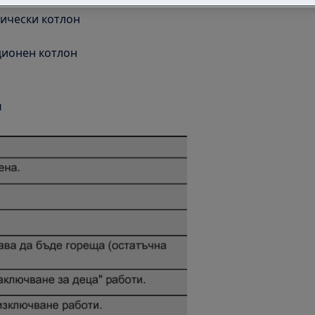
рически котлон
ционен котлон
и