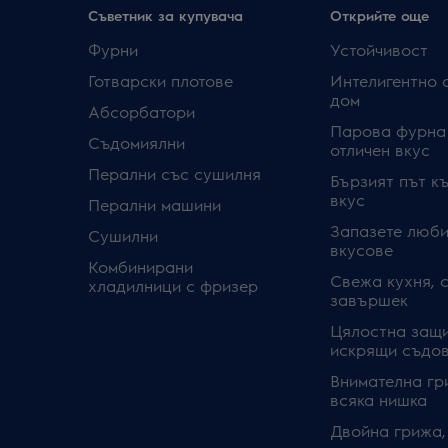
Съветник за купувача
Открийте още
Фурни
Устойчивост
Готварски плотове
Интелигентно 
дом
Абсорбатори
Парова фурна
Съдомиялни
отличен вкус
Перални със сушилня
Бързият път к
вкус
Перални машини
Запазете люби
Сушилни
вкусове
Комбинирани
Свежа кухня, 
хладилници с фризер
завършек
Цялостна защи
искрящи съдо
Внимателна гр
всяка нишка
Двойна грижа,