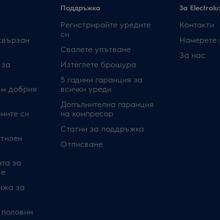
Поддръжка
За Electrolu
Регистрирайте уредите
Контакти
си
свързан
Намерете 
Свалете упътване
За нас
 за
Изтеглете брошура
5 години гаранция за
ъм добрия
всички уреди
Допълнителна гаранция
мите си
на компресор
Статии за поддръжка
стилен
Отписване
та за
ве
ижа за
 половин