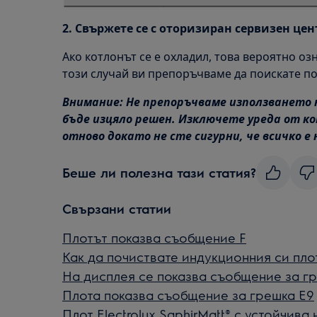
2. Свържете се с оторизиран сервизен цен
Ако котлонът се е охладил, това вероятно оз
този случай ви препоръчваме да поискате по
Внимание: Не препоръчваме използването 
бъде изцяло решен. Изключете уреда от к
отново докато не сте сигурни, че всичко е 
Беше ли полезна тази статия?
Свързани статии
Плотът показва съобщение F
Как да почиствате индукционния си плот
На дисплея се показва съобщение за г
Плота показва съобщение за грешка E9
Плот Electrolux SaphirMatt® с устойчив