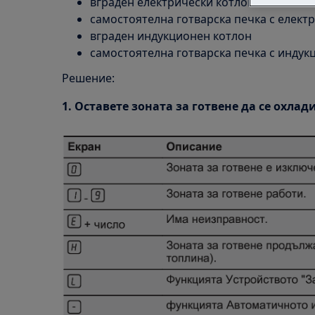
вграден електрически котлон
самостоятелна готварска печка с елект
вграден индукционен котлон
самостоятелна готварска печка с индук
Решение:
1. Оставете зоната за готвене да се охлад