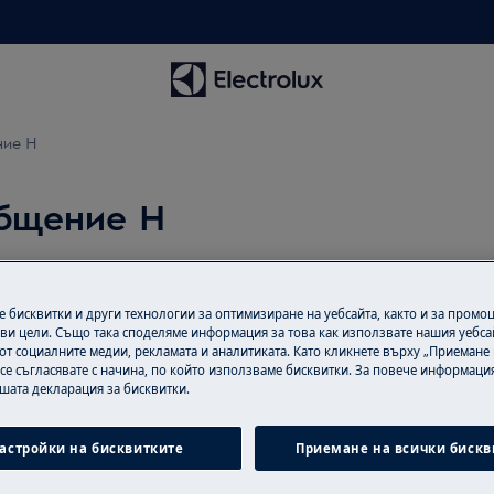
ние H
общение H
 бисквитки и други технологии за оптимизиране на уебсайта, както и за промо
ви цели. Също така споделяме информация за това как използвате нашия уебса
от социалните медии, рекламата и аналитиката. Като кликнете върху „Приемане
 се съгласявате с начина, по който използваме бисквитки. За повече информация
 H. Обикновено това означава
ашата декларация за бисквитки.
астройки на бисквитките
Приемане на всички бискв