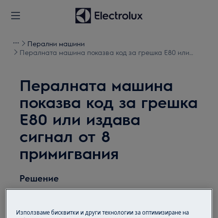
Перални машини
Пералната машина показва код за грешка Е80 или
издава сигнал от 8 примигвания
Пералната машина
показва код за грешка
Е80 или издава
сигнал от 8
примигвания
Решение
Проблем:
Използваме бисквитки и други технологии за оптимизиране на
Пералнята показва съобщение за