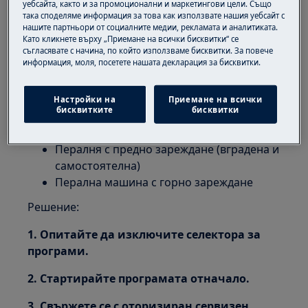
уебсайта, както и за промоционални и маркетингови цели. Също
грешка Е80 или издава 8 примигвания.
така споделяме информация за това как използвате нашия уебсайт с
нашите партньори от социалните медии, рекламата и аналитиката.
То указва, че селекторът на цикъла е бил
Като кликнете върху „Приемане на всички бисквитки“ се
настроен неправилно или пералнята
съгласявате с начина, по който използваме бисквитки. За повече
вероятно е стартирала при селектор на
информация, моля, посетете нашата декларация за бисквитки.
цикъла настроен наполовина между два
цикъла на изпиране.
Настройки на
Приемане на всички
бисквитките
бисквитки
Приложимо към:
Пералня с предно зареждане (вградена и
самостоятелна)
Перална машина с горно зареждане
Решение:
1. Опитайте да изключите селектора за
програми.
2. Стартирайте програмата отначало.
3. Свържете се с оторизиран сервизен