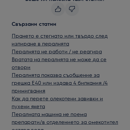
Свързани статии
Прането е стегнато или твърдо след
изпиране в пералнята
Пералнята не работи / не реагира
Вратата на пералнята не може да се
отвори
Пералнята показва съобщение за
грешка Е40 или издава 4 бипкания /4
примигвания
Как да перетe олекотени завивки и
пухени якета
Пералната машина не поема
препарати/в отделението за омекотител
остава вода