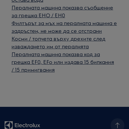
Пералната машина показва съобщение
за грешка EHO / EH0
Филтърът за мъх на пералната машина е
задръстен, не може да се отстрани
Косми / топчета върху дрехите след
изваждането им от пералнята
Пералната машина показва код за
грешка EF0, EFo или издава 15 бипкания
/ 15 примигвания