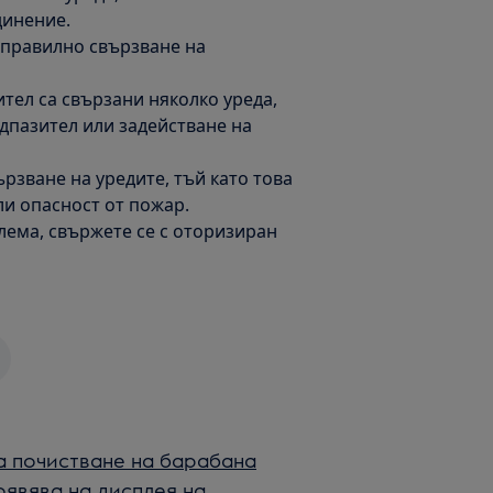
динение.
еправилно свързване на
тел са свързани няколко уреда,
едпазител или задействане на
рзване на уредите, тъй като това
и опасност от пожар.
лема, свържете се с оторизиран
а почистване на барабана
оявява на дисплея на