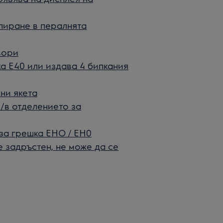
пиране в пералнята
вори
а Е40 или издава 4 бипкания
ни якета
/в отделението за
за грешка EHO / EH0
 задръстен, не може да се