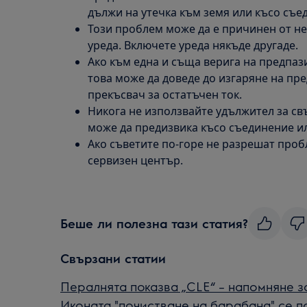
дължи на утечка към земя или късо съе
Този проблем може да е причинен от н
уреда. Включете уреда някъде другаде.
Ако към една и съща верига на предпази
това може да доведе до изгаряне на пр
прекъсвач за остатъчен ток.
Никога не използвайте удължител за свъ
може да предизвика късо съединение ил
Ако съветите по-горе не разрешат проб
сервизен център.
Беше ли полезна тази статия?
Свързани статии
Пералнята показва „CLE“ – напомняне з
Иконата "почистване на барабана" се п