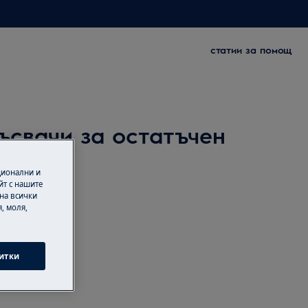
статии за помощ
ъсвачи за остатъчен
ционални и
йт с нашите
 на всички
, моля,
итки