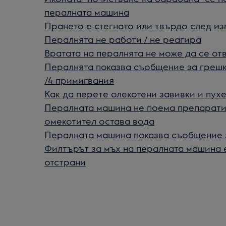
пералната машина
Прането е стегнато или твърдо след из
Пералнята не работи / не реагира
Вратата на пералнята не може да се от
Пералнята показва съобщение за грешк
/4 примигвания
Как да перетe олекотени завивки и пухе
Пералната машина не поема препарати
омекотител остава вода
Пералната машина показва съобщение 
Филтърът за мъх на пералната машина е
отстрани