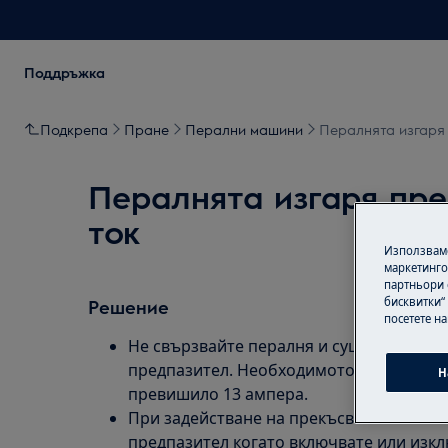
Поддръжка
Подкрепа
Пране
Перални машини
Пералнята изгаря 
Пералнята изгаря пре
ток
Използваме
маркетинго
партньори 
бисквитки“
Решение
посетете н
Не свързвайте пералня и сушилня към в
предпазител. Необходимото захранване 
Н
превишило 13 ампера.
При задействане на прекъсвач за остат
предпазител когато включвате или изкл