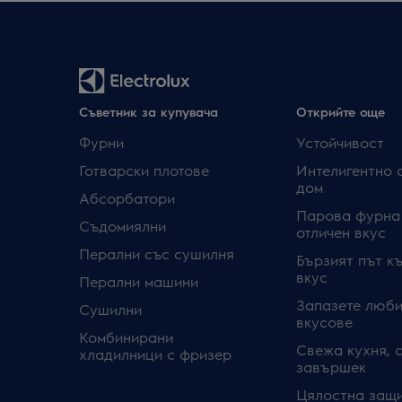
Съветник за купувача
Открийте още
Фурни
Устойчивост
Готварски плотове
Интелигентно 
дом
Абсорбатори
Парова фурна
Съдомиялни
отличен вкус
Перални със сушилня
Бързият път к
вкус
Перални машини
Запазете люби
Сушилни
вкусове
Комбинирани
Свежа кухня, 
хладилници с фризер
завършек
Цялостна защи