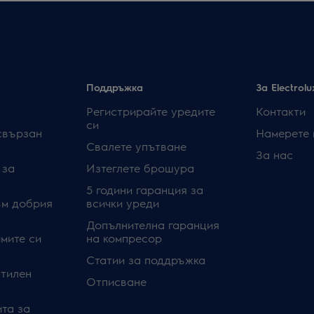
Поддръжка
За Electrolu
Регистрирайте уредите
Контакти
си
свързан
Намерете 
Свалете упътване
За нас
 за
Изтеглете брошура
5 години гаранция за
ъм добрия
всички уреди
Допълнителна гаранция
мите си
на компресор
Статии за поддръжка
стилен
Отписване
та за