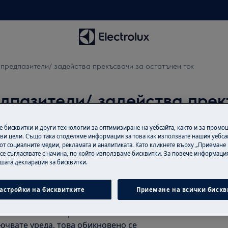
предпазители/ задейства прекъсвачи за остатъчен ток
дпазители/ задейства прек
 бисквитки и други технологии за оптимизиране на уебсайта, както и за промо
ви цели. Също така споделяме информация за това как използвате нашия уебса
от социалните медии, рекламата и аналитиката. Като кликнете върху „Приемане
 се съгласявате с начина, по който използваме бисквитки. За повече информация
ашата декларация за бисквитки.
еригата на един и същ
за двата уреда в комбинация би
астройки на бисквитките
Приемане на всички бискв
ъчен ток или изгаряне на
ючвате уреда, това обикновено се