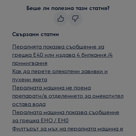
Беше ли полезна тази статия?
Свързани статии
Пералнята показва съобщение за
грешка Е40 или издава 4 бипкания /4
примигвания
Как да перетe олекотени завивки и
пухени якета
Пералната машина не поема
препарати/в отделението за омекотител
остава вода
Пералната машина показва съобщение
за грешка EHO / EH0
Филтърът за мъх на пералната машина е