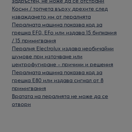
задръстен, не може да се отстрани
Косми / топчета върху дрехите след
изваждането им от пералнята
Пералната машина показва код за
грешка EF0, EFo или издава 15 бипкания
/ 15 примигвания
Пералня Electrolux издава необичайни
шумове при източване или
центрофугиране – причини и решения
Пералната машина показва код за
грешка Е80 или издава сигнал от 8
примигвания
Вратата на пералнята не може да се
отвори