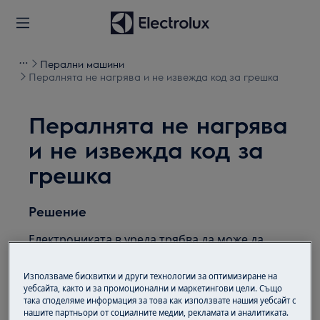
Перални машини
Пералнята не нагрява и не извежда код за грешка
Пералнята не нагрява
и не извежда код за
грешка
Решение
Електрониката в уреда трябва да може да
отчете наличието на дефектен нагревателен
елемент и обикновено извежда код за грешка.
Използваме бисквитки и други технологии за оптимизиране на
уебсайта, както и за промоционални и маркетингови цели. Също
Ако това не се случи, следвайте указанията
така споделяме информация за това как използвате нашия уебсайт с
нашите партньори от социалните медии, рекламата и аналитиката.
по-долу, за да разрешите проблема: