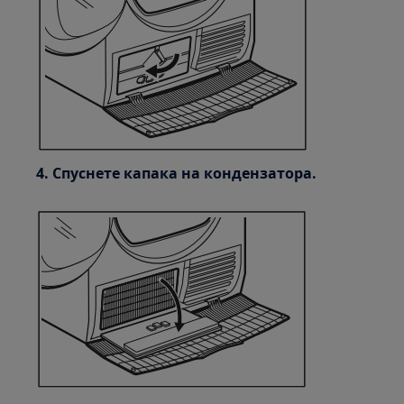
4. Спуснете капака на кондензатора.