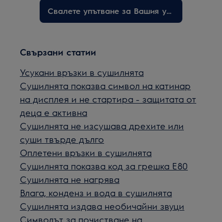
Свалете упътване за Вашия уред
Свързани статии
Усукани връзки в сушилнята
Сушилнята показва символ на катинар
на дисплея и не стартира - защитата от
деца е активна
Сушилнята не изсушава дрехите или
суши твърде дълго
Оплетени връзки в сушилнята
Сушилнята показва код за грешка Е80
Сушилнята не нагрява
Влага, конденз и вода в сушилнята
Сушилнята издава необичайни звуци
Символът за почистване на