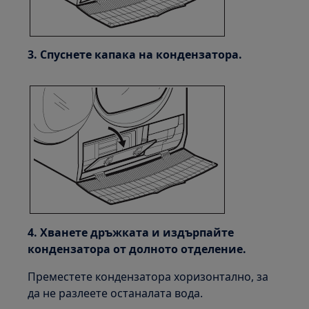
3. Спуснете капака на кондензатора.
4. Хванете дръжката и издърпайте
кондензатора от долното отделение.
Преместете кондензатора хоризонтално, за
да не разлеете останалата вода.