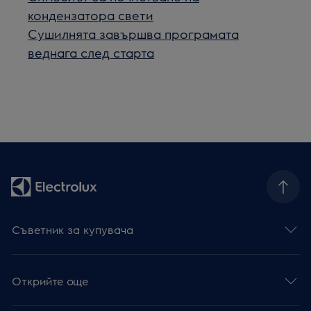
кондензатора свети
Сушилнята завършва програмата
веднага след старта
Съветник за купувача
Открийте още