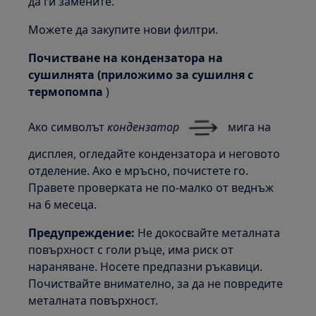
да ги замените.
Можете да закупите нови филтри.
Почистване на кондензатора на
сушилнята (приложимо за
сушилня с
термопомпа
)
Ако символът
кондензатор
мига на
дисплея, огледайте кондензатора и неговото
отделение. Ако е мръсно, почистете го.
Правете проверката не по-малко от веднъж
на 6 месеца.
Предупреждение:
Не докосвайте металната
повърхност с голи ръце, има риск от
нараняване. Носете предпазни ръкавици.
Почиствайте внимателно, за да не повредите
металната повърхност.