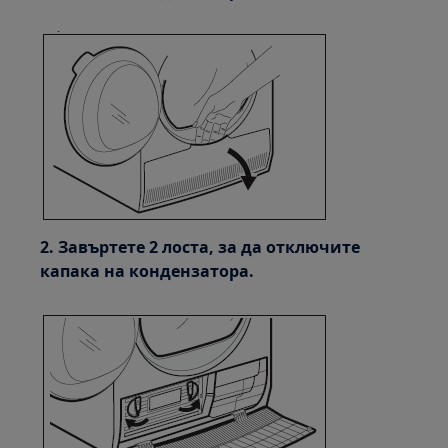
2. Завъртете 2 лоста, за да отключите
капака на кондензатора.