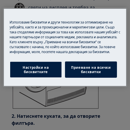
свети на дисплея и трябва да
почистите филтъра
Използваме бисквитки и други технологии за оптимизиране на
уебсайта, както и за промоционални и маркетингови цели. Също
1. Отворете вратата.
така споделяме информация за това как използвате нашия уебсайт с
нашите партньори от социалните медии, рекламата и аналитиката.
Издърпайте филтъра нагоре.
Като кликнете върху „Приемане на всички бисквитки“ се
съгласявате с начина, по който използваме бисквитки. За повече
информация, моля, посетете нашата декларация за бисквитки.
Настройки на
Приемане на всички
бисквитките
бисквитки
2. Натиснете куката, за да отворите
филтъра.