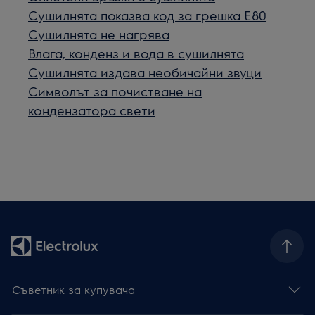
Сушилнята показва код за грешка Е80
Сушилнята не нагрява
Влага, конденз и вода в сушилнята
Сушилнята издава необичайни звуци
Символът за почистване на
кондензатора свети
Съветник за купувача