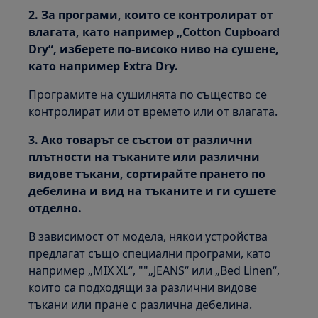
2. За програми, които се контролират от
влагата, като например „Cotton Cupboard
Dry“, изберете по-високо ниво на сушене,
като например Extra Dry.
Програмите на сушилнята по същество се
контролират или от времето или от влагата.
3. Ако товарът се състои от различни
плътности на тъканите или различни
видове тъкани, сортирайте прането по
дебелина и вид на тъканите и ги сушете
отделно.
В зависимост от модела, някои устройства
предлагат също специални програми, като
например „MIX XL“, ""„JEANS“ или „Bed Linen“,
които са подходящи за различни видове
тъкани или пране с различна дебелина.