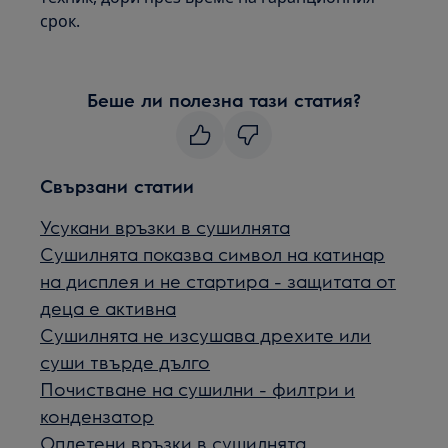
срок.
Беше ли полезна тази статия?
Свързани статии
Усукани връзки в сушилнята
Сушилнята показва символ на катинар
на дисплея и не стартира - защитата от
деца е активна
Сушилнята не изсушава дрехите или
суши твърде дълго
Почистване на сушилни - филтри и
кондензатор
Оплетени връзки в сушилнята