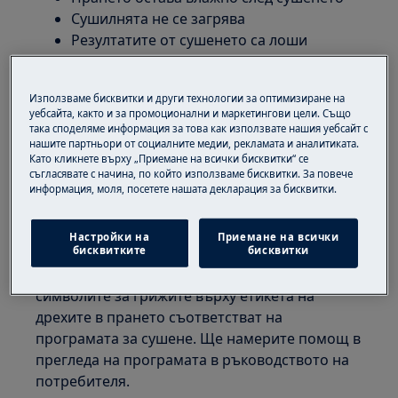
Сушилнята не се загрява
Резултатите от сушенето са лоши
Приложимо към:
Използваме бисквитки и други технологии за оптимизиране на
Вентилационна сушилня
уебсайта, както и за промоционални и маркетингови цели. Също
Кондензационна сушилня
така споделяме информация за това как използвате нашия уебсайт с
нашите партньори от социалните медии, рекламата и аналитиката.
Сушилня с термо помпа
Като кликнете върху „Приемане на всички бисквитки“ се
съгласявате с начина, по който използваме бисквитки. За повече
Решение:
информация, моля, посетете нашата декларация за бисквитки.
1. Изберете правилната програма за
сушене.
Настройки на
Приемане на всички
бисквитките
бисквитки
Уверете се, че съответният тип пране и
символите за грижите върху етикета на
дрехите в прането съответстват на
програмата за сушене. Ще намерите помощ в
прегледа на програмата в ръководството на
потребителя.