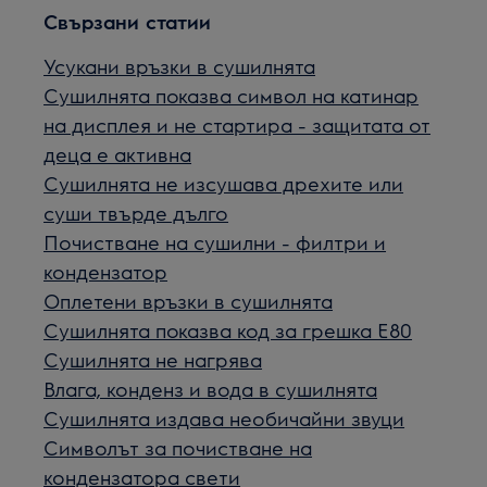
Свързани статии
Усукани връзки в сушилнята
Сушилнята показва символ на катинар
на дисплея и не стартира - защитата от
деца е активна
Сушилнята не изсушава дрехите или
суши твърде дълго
Почистване на сушилни - филтри и
кондензатор
Оплетени връзки в сушилнята
Сушилнята показва код за грешка Е80
Сушилнята не нагрява
Влага, конденз и вода в сушилнята
Сушилнята издава необичайни звуци
Символът за почистване на
кондензатора свети