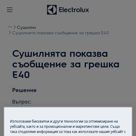
Сушилни
Сушилнята показва съобщение за грешка Е40
Сушилнята показва
съобщение за грешка
Е40
Решение
Въпрос:
Сушилнята показва съобщение за
грешка Е40.
Използваме бисквитки и други технологии за оптимизиране на
уебсайта, както и за промоционални и маркетингови цели. Също
Приложимо към:
така споделяме информация за това как използвате нашия уебсайт с