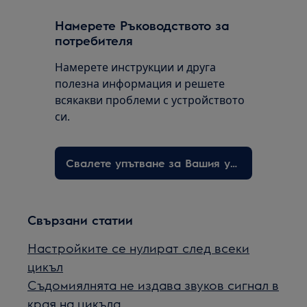
Намерете Ръководството за
потребителя
Намерете инструкции и друга
полезна информация и решете
всякакви проблеми с устройството
си.
Свалете упътване за Вашия уред
Свързани статии
Настройките се нулират след всеки
цикъл
Съдомиялнята не издава звуков сигнал в
края на цикъла