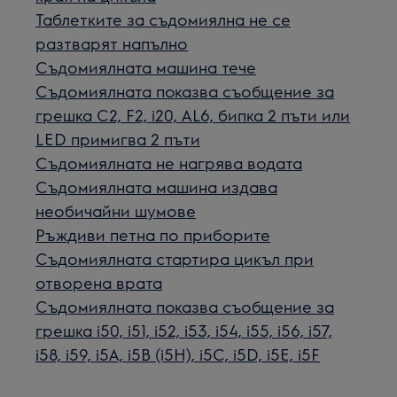
Таблетките за съдомиялна не се
разтварят напълно
Съдомиялната машина тече
Съдомиялнaта показва съобщение за
грешка C2, F2, i20, AL6, бипка 2 пъти или
LED примигва 2 пъти
Съдомиялната не нагрява водата
Съдомиялната машина издава
необичайни шумове
Ръждиви петна по приборите
Съдомиялната стартира цикъл при
отворена врата
Съдомиялната показва съобщение за
грешка i50, i51, i52, i53, i54, i55, i56, i57,
i58, i59, i5A, i5B (i5H), i5C, i5D, i5E, i5F