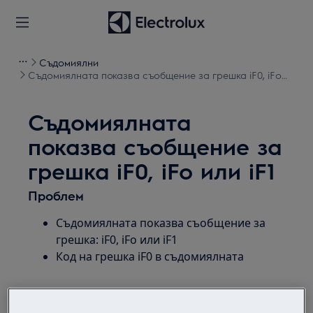
Съдомиялни
Съдомиялната показва съобщение за грешка iF0, iFo
или iF1
Съдомиялната
показва съобщение за
грешка iF0, iFo или iF1
Проблем
Съдомиялната показва съобщение за
грешка: iF0, iFo или iF1
Код на грешка iF0 в съдомиялната
Решение