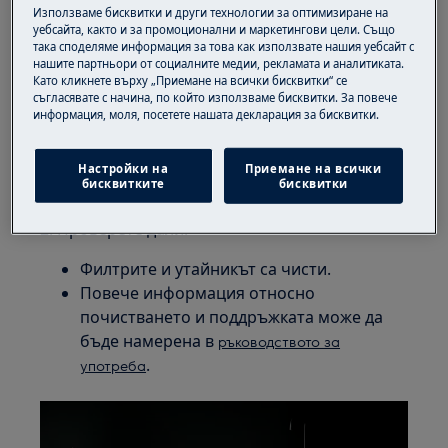
1. Първо рестартирайте устройството си:
Използваме бисквитки и други технологии за оптимизиране на
уебсайта, както и за промоционални и маркетингови цели. Също
Изключете устройството от източника
така споделяме информация за това как използвате нашия уебсайт с
нашите партньори от социалните медии, рекламата и аналитиката.
на захранване, като извадите щепсела
Като кликнете върху „Приемане на всички бисквитки“ се
или чрез разпределителния табло
съгласявате с начина, по който използваме бисквитки. За повече
информация, моля, посетете нашата декларация за бисквитки.
След около 1 минута включете отново
устройството и изберете програма, ако
миялната машина работи правилно,
Настройки на
Приемане на всички
бисквитките
бисквитки
проблемът е решен
2. Проверете дали:
Филтрите и утайникът са чисти.
Повече информация относно
почистването и поддръжката може да
бъде намерена в
ръководството за
.
употреба