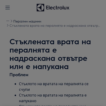
Перални машини
Стъклената врата на пералнята е надраскана отвътре
или е напукана
Стъклената врата на
пералнята е
надраскана отвътре
или е напукана
Проблем
Стъклото на вратата на пералнята се
счупи
Стъклото на вратата на пералнята е
напукано