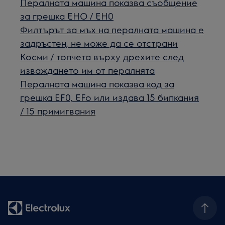
Пералната машина показва съобщение
за грешка EHO / EH0
Филтърът за мъх на пералната машина е
задръстен, не може да се отстрани
Косми / топчета върху дрехите след
изваждането им от пералнята
Пералната машина показва код за
грешка EF0, EFo или издава 15 бипкания
/ 15 примигвания