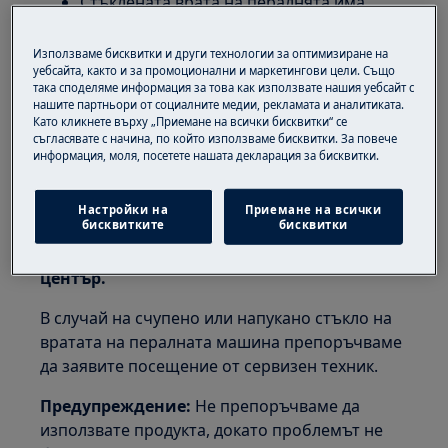
Стъклената врата на пералнята има
драскотини от вътрешната страна
Използваме бисквитки и други технологии за оптимизиране на
уебсайта, както и за промоционални и маркетингови цели. Също
Отнася се до
така споделяме информация за това как използвате нашия уебсайт с
нашите партньори от социалните медии, рекламата и аналитиката.
Перална машина с предно зареждане
Като кликнете върху „Приемане на всички бисквитки“ се
(вградена и свободностояща)
съгласявате с начина, по който използваме бисквитки. За повече
информация, моля, посетете нашата декларация за бисквитки.
Пералня със сушилня
Настройки на
Приемане на всички
Решение
бисквитките
бисквитки
1. Свържете се с оторизиран сервизен
център.
В случай на счупено или напукано стъкло на
вратата на пералната машина препоръчваме
да заявите посещение от сервизен техник.
Предупреждение:
Не препоръчваме да
използвате продукта, докато проблемът не