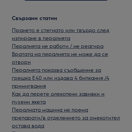
Свързани статии
Прането е стегнато или твърдо след
изпиране в пералнята
Пералнята не работи / не реагира
Вратата на пералнята не може да се
отвори
Пералнята показва съобщение за
грешка Е40 или издава 4 бипкания /4
примигвания
Как да перетe олекотени завивки и
пухени якета
Пералната машина не поема
препарати/в отделението за омекотител
остава вода