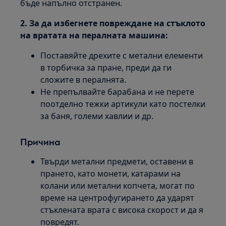
бъде напълно отстранен.
2. За да избегнете повреждане на стъклото
на вратата на пералната машина:
Поставяйте дрехите с метални елементи
в торбичка за пране, преди да ги
сложите в пералнята.
Не препълвайте барабана и не перете
поотделно тежки артикули като постелки
за баня, големи хавлии и др.
Причина
Твърди метални предмети, оставени в
прането, като монети, катарами на
колани или метални копчета, могат по
време на центрофугирането да ударят
стъклената врата с висока скорост и да я
повредят.