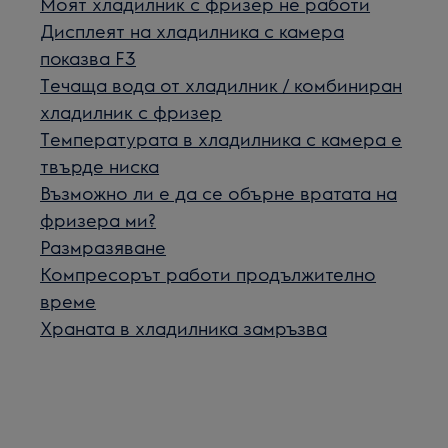
Моят хладилник с фризер не работи
Дисплеят на хладилника с камера
показва F3
Течаща вода от хладилник / комбиниран
хладилник с фризер
Температурата в хладилника с камера е
твърде ниска
Възможно ли е да се обърне вратата на
фризера ми?
Размразяване
Компресорът работи продължително
време
Храната в хладилника замръзва