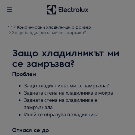
Комбинирани хладилници с фризер
Защо хладилникът ми се замръзва?
Защо хладилникът ми
се замръзва?
Проблем
Защо хладилникът ми се замръзва?
Задната стена на хладилника е мокра
Задната стена на хладилника е
замръзнала
Иней се образува в хладилника
Отнася се до