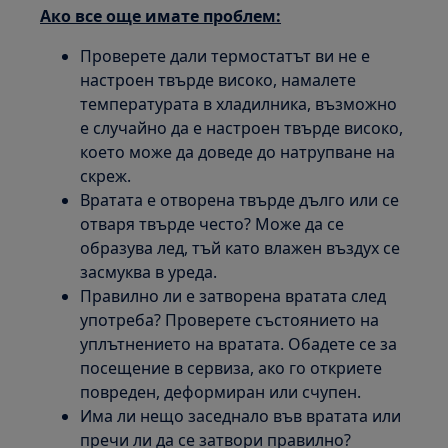
Ако все още имате проблем:
Проверете дали термостатът ви не е
настроен твърде високо, намалете
температурата в хладилника, възможно
е случайно да е настроен твърде високо,
което може да доведе до натрупване на
скреж.
Вратата е отворена твърде дълго или се
отваря твърде често? Може да се
образува лед, тъй като влажен въздух се
засмуква в уреда.
Правилно ли е затворена вратата след
употреба? Проверете състоянието на
уплътнението на вратата. Обадете се за
посещение в сервиза, ако го откриете
повреден, деформиран или счупен.
Има ли нещо заседнало във вратата или
пречи ли да се затвори правилно?