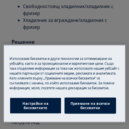
Свободностоящ хладилник/хладилник с
фризер
Хладилник за вграждане/хладилник с
фризер
Решение
Мократа стена е част от нормалното
Използваме бисквитки и други технологии за оптимизиране на
функциониране. Степента на влажност на
уебсайта, както и за промоционални и маркетингови цели. Също
въздуха и количеството и температурата на
така споделяме информация за това как използвате нашия уебсайт с
пресните храни могат да повлияят на
нашите партньори от социалните медии, рекламата и аналитиката.
Като кликнете върху „Приемане на всички бисквитки“ се
степента на кондензация вътре в хладилника.
съгласявате с начина, по който използваме бисквитки. За повече
По време на процеса на охлаждане влагата
информация, моля, посетете нашата декларация за бисквитки.
започва да кондензира върху задната стена,
тъй като това е едно от най-студените места в
Настройки на
Приемане на всички
хладилника. Тези капчици могат да бъдат
бисквитките
бисквитки
замръзнали и на задната стена може да се
натрупа лед.