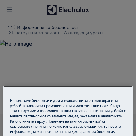
Информация за безопасност
Инструкции за ремонт - Охлаждащи уреди
(хладилници и фризери)
Подкрепа за Инструкции
за ремонт - Охлаждащи
уреди (хладилници и
фризери)
Използваме бисквитки и други технологии за оптимизиране на
уебсайта, както и за промоционални и маркетингови цели. Също
така споделяме информация за това как използвате нашия уебсайт с
нашите партньори от социалните медии, рекламата и аналитиката.
Като кликнете върху „Приемане на всички бисквитки“ се
Търсене сред нашите помощни статии
съгласявате с начина, по който използваме бисквитки. За повече
информация, моля, посетете нашата декларация за бисквитки.